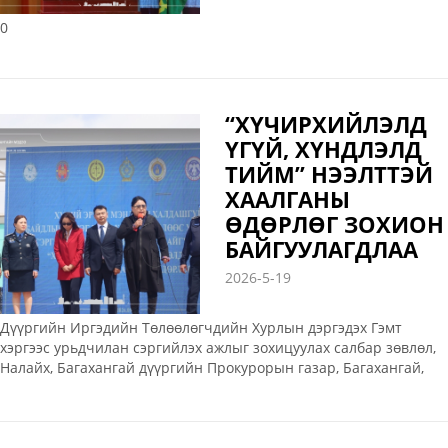
0
“ХҮЧИРХИЙЛЭЛД
ҮГҮЙ, ХҮНДЛЭЛД
ТИЙМ” НЭЭЛТТЭЙ
ХААЛГАНЫ
ӨДӨРЛӨГ ЗОХИОН
БАЙГУУЛАГДЛАА
2026-5-19
Дүүргийн Иргэдийн Төлөөлөгчдийн Хурлын дэргэдэх Гэмт
хэргээс урьдчилан сэргийлэх ажлыг зохицуулах салбар зөвлөл,
Налайх, Багахангай дүүргийн Прокурорын газар, Багахангай,
Налайх дүүргийн тойргийн шүүхийн Тамгын газар, Налайх,
Багахангай дүүрэг дэх Шүүхийн шийдвэр гүйцэтгэх хэлтэс, Шүүх
шинжилгээний хэлтэс, Цагдаагийн хэлтэстэй хамтран хүний
эрүүл мэндийн халдашгүй байдлын эсрэг гэмт хэрэг, зөрчлөөс