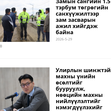
Замын сангийн 1.5
тэрбум төгрөгийн
санхүүжилтээр
зам засварын
ажил хийгдэж
байна
2026-5-29
0
Улирлын шинжтэй
махны үнийн
өсөлтийг
бууруулж,
нөөцийн махны
нийлүүлэлтийг
нэмэгдүүлэхийг