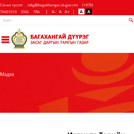
Санал хүсэлт
zdtg@bagakhangai.ub.gov.mn
(+976)
|
A-
A
A+
|
A
A
70491019
ENG
TRA
Мэдээ