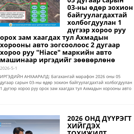
03-ны өдөр зохион
байгуулагдахтай
холбогдуулан 1
дүгээр хороо руу
орох зам хаагдах тул Ахмадын
хорооны авто зогсоолоос 2 дугаар
хороо руу "Нiace" маркийн авто
машинаар иргэдийг зөөвөрлөнө
2026-5-1
ИРГЭДИЙН АНХААРАЛД: Багахангай марафон 2026 оны 05
дугаар сарын 03-ны өдөр зохион байгуулагдахтай холбогдуулан
1 дүгээр хороо руу орох зам хаагдах тул Ахмадын хорооны авто
зогсоолоос 2 дугаар хороо руу "Нiace" маркийн авто машинаар
иргэдийг зөөвөрлөнө
2026 ОНД ДҮҮРЭГТ
ХИЙГДЭХ
ТОХИЖИЛТ,