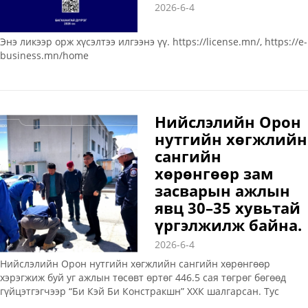
2026-6-4
Энэ ликээр орж хүсэлтээ илгээнэ үү. https://license.mn/, https://e-
business.mn/home
Нийслэлийн Орон
нутгийн хөгжлийн
сангийн
хөрөнгөөр зам
засварын ажлын
явц 30–35 хувьтай
үргэлжилж байна.
2026-6-4
Нийслэлийн Орон нутгийн хөгжлийн сангийн хөрөнгөөр
хэрэгжиж буй уг ажлын төсөвт өртөг 446.5 сая төгрөг бөгөөд
гүйцэтгэгчээр “Би Кэй Би Констракшн” ХХК шалгарсан. Тус
компани 2026 оны 05 дугаар сарын 22-ны өдрөөс эхлэн авто