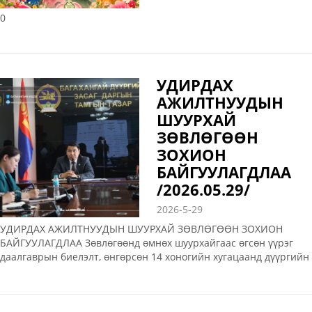
0
УДИРДАХ
АЖИЛТНУУДЫН
ШУУРХАЙ
ЗӨВЛӨГӨӨН
ЗОХИОН
БАЙГУУЛАГДЛАА
/2026.05.29/
2026-5-29
УДИРДАХ АЖИЛТНУУДЫН ШУУРХАЙ ЗӨВЛӨГӨӨН ЗОХИОН
БАЙГУУЛАГДЛАА Зөвлөгөөнд өмнөх шуурхайгаас өгсөн үүрэг
даалгаврын биелэлт, өнгөрсөн 14 хоногийн хугацаанд дүүргийн
нутаг дэвсгэрт үйлдэгдсэн гэмт хэрэг, зөрчил, гамшиг ослын
дуудлага, татварын болон Умайн хүзүүний урьдчилан сэргийлэх
үзлэгийн талаарх мэдээлэл танилцууллаа. Дүүргийн Засаг дарга