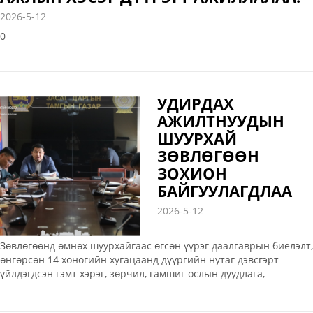
2026-5-12
0
УДИРДАХ
АЖИЛТНУУДЫН
ШУУРХАЙ
ЗӨВЛӨГӨӨН
ЗОХИОН
БАЙГУУЛАГДЛАА
2026-5-12
Зөвлөгөөнд өмнөх шуурхайгаас өгсөн үүрэг даалгаврын биелэлт,
өнгөрсөн 14 хоногийн хугацаанд дүүргийн нутаг дэвсгэрт
үйлдэгдсэн гэмт хэрэг, зөрчил, гамшиг ослын дуудлага,
татварын болон Хөдөлмөр, халамжийн үйлчилгээний газрын
мэдээлэл танилцууллаа. Дүүргийн Засаг дарга А.Сүхболд