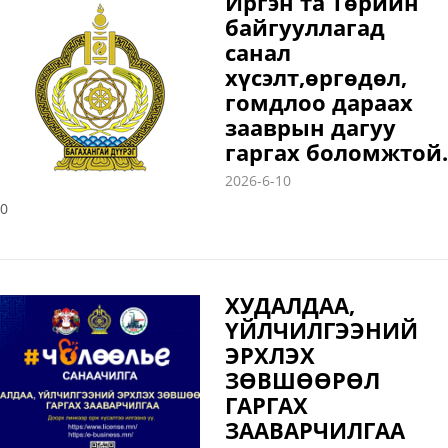
Иргэн та Төрийн
байгууллагад
санал
хүсэлт,өргөдөл,
гомдлоо дараах
зааврын дагуу
гаргах боломжтой.
2026-6-10
0
ХУДАЛДАА,
ҮЙЛЧИЛГЭЭНИЙ
ЭРХЛЭХ
ЗӨВШӨӨРӨЛ
ГАРГАХ
ЗААВАРЧИЛГАА