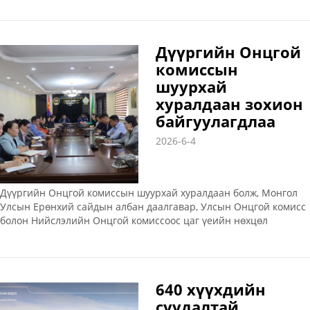
зам дагуух борооны ус зайлуулах шугам сүлжээний ажлыг
гүйцэтгэж байна
Дүүргийн Онцгой
комиссын
шуурхай
хуралдаан зохион
байгуулагдлаа
2026-6-4
Дүүргийн Онцгой комиссын шуурхай хуралдаан болж, Монгол
Улсын Ерөнхий сайдын албан даалгавар, Улсын Онцгой комисс
болон Нийслэлийн Онцгой комиссоос цаг үеийн нөхцөл
байдалтай холбогдуулан гаргасан тушаал, шийдвэр,
удирдамжийн хэрэгжилт, мөн мал, амьтны гоц халдварт шүлхий
өвчний SAT1 хэвшлийн хэвшлийн вирусын нөхцөл байдлын
талаар мэдээлэл өглөө. Хуралдаанаар иргэдийн амь нас, эрүүл
640 хүүхдийн
мэндийг хамгаалах, болзошгүй эрсдэлээс урьдчилан сэргийлэх,
суудалтай
аюулгүй байдлыг хангах чиглэлээр дараах үүрэг, чиглэлийг