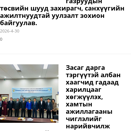
газруудын
төсвийн шууд захирагч, санхүүгийн
ажилтнуудтай уулзалт зохион
байгуулав.
2026-4-30
0
Засаг дарга
тэргүүтэй албан
хаагчид гадаад
харилцааг
хөгжүүлэх,
хамтын
ажиллагааны
чиглэлийг
нарийвчилж