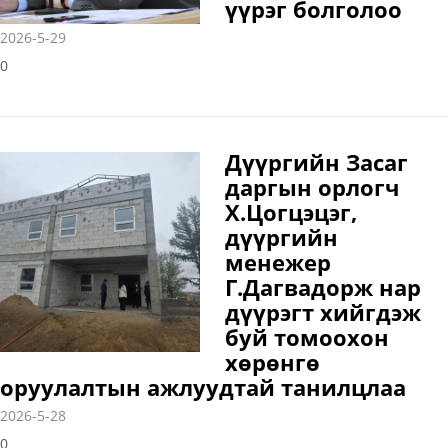
үүрэг болголоо
2026-5-29
0
Дүүргийн Засаг
даргын орлогч
Х.Цогцэцэг,
дүүргийн
менежер
Г.Дагвадорж нар
дүүрэгт хийгдэж
буй томоохон
хөрөнгө
оруулалтын ажлуудтай танилцлаа
2026-5-28
0