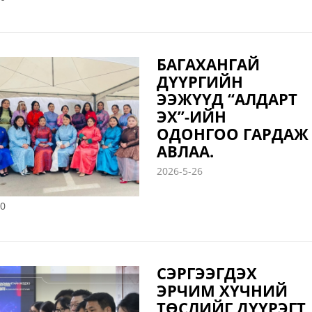
БАГАХАНГАЙ
ДҮҮРГИЙН
ЭЭЖҮҮД “АЛДАРТ
ЭХ”-ИЙН
ОДОНГОО ГАРДАЖ
АВЛАА.
2026-5-26
0
СЭРГЭЭГДЭХ
ЭРЧИМ ХҮЧНИЙ
ТӨСЛИЙГ ДҮҮРЭГТ