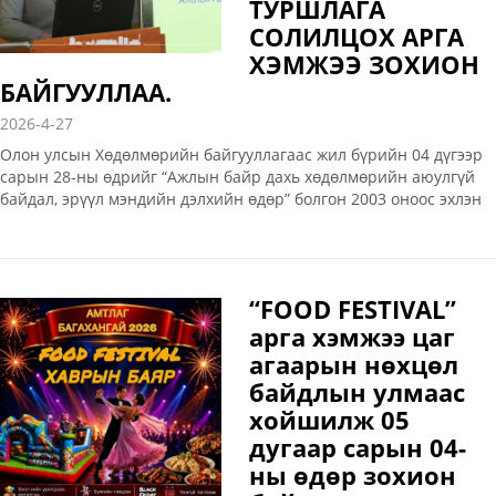
ТУРШЛАГА
СОЛИЛЦОХ АРГА
ХЭМЖЭЭ ЗОХИОН
БАЙГУУЛЛАА.
2026-4-27
Олон улсын Хөдөлмөрийн байгууллагаас жил бүрийн 04 дүгээр
сарын 28-ны өдрийг “Ажлын байр дахь хөдөлмөрийн аюулгүй
байдал, эрүүл мэндийн дэлхийн өдөр” болгон 2003 оноос эхлэн
олон улсын хэмжээнд тэмдэглэн ирсэн
“FOOD FESTIVAL”
арга хэмжээ цаг
агаарын нөхцөл
байдлын улмаас
хойшилж 05
дугаар сарын 04-
ны өдөр зохион