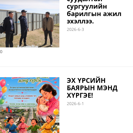
холбогдох байгууллагуудад өглөө
сургуулийн
барилгын ажил
эхэллээ.
2026-6-3
0
ЭХ ҮРСИЙН
БАЯРЫН МЭНД
ХҮРГЭЕ!
2026-6-1