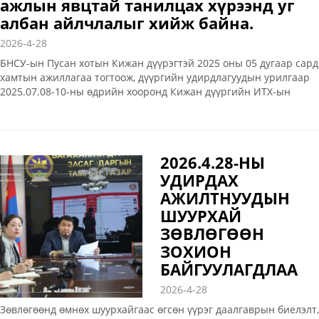
ажлын явцтай танилцах хүрээнд уг
албан айлчлалыг хийж байна.
2026-4-28
БНСУ-ын Пусан хотын Кижан дүүрэгтэй 2025 оны 05 дугаар сард
хамтын ажиллагаа тогтоож, дүүргийн удирдлагуудын урилгаар
2025.07.08-10-ны өдрийн хооронд Кижан дүүргийн ИТХ-ын
дарга, Засаг дарга тэргүүтэй төлөөлөгчид дүүрэгт айлчилсан.
Энэ удаа Кижаны удирдлагуудын урилгаар дүүргийн ИТХ-ын
дарга, Засаг дарга тэргүүтэй албан хаагчид гадаад харилцааг
хөгжүүлэх, хамтын ажиллагааны чиглэлийг нарийвчилж ажлын
2026.4.28-НЫ
явцтай танилцах хүрээнд уг албан айлчлалыг хийж байна.
УДИРДАХ
Айлчлалын үеэр Кижан дүүргийн зохион байгуулдаг Мёлчи
фестивалийн 30 жилийн ой тохиож байгаа бөгөөд уг
АЖИЛТНУУДЫН
фестивалийн нээлтийн арга хэмжээнд оролцлоо
ШУУРХАЙ
ЗӨВЛӨГӨӨН
ЗОХИОН
БАЙГУУЛАГДЛАА
2026-4-28
Зөвлөгөөнд өмнөх шуурхайгаас өгсөн үүрэг даалгаврын биелэлт,