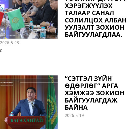
ХЭРЭГЖҮҮЛЭХ
ТАЛААР САНАЛ
СОЛИЛЦОХ АЛБАН
УУЛЗАЛТ ЗОХИОН
БАЙГУУЛАГДЛАА.
2026-5-23
0
“СЭТГЭЛ ЗҮЙН
ӨДӨРЛӨГ” АРГА
ХЭМЖЭЭ ЗОХИОН
БАЙГУУЛАГДАЖ
БАЙНА
2026-5-19