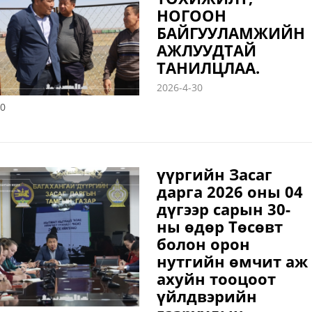
НОГООН
БАЙГУУЛАМЖИЙН
АЖЛУУДТАЙ
ТАНИЛЦЛАА.
2026-4-30
0
үүргийн Засаг
дарга 2026 оны 04
дүгээр сарын 30-
ны өдөр Төсөвт
болон орон
нутгийн өмчит аж
ахуйн тооцоот
үйлдвэрийн