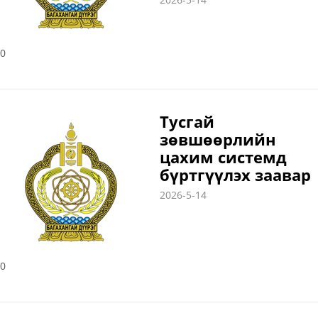
0
Тусгай
зөвшөөрлийн
цахим системд
бүртгүүлэх заавар
2026-5-14
0