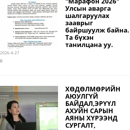
"Марафон 2026"
Улсын аварга
шалгаруулах
зааврыг
байршуулж байна.
Та бүхэн
танилцана уу.
2026-4-27
0
ХӨДӨЛМӨРИЙН
АЮУЛГҮЙ
БАЙДАЛ,ЭРҮҮЛ
АХУЙН САРЫН
АЯНЫ ХҮРЭЭНД
СУРГАЛТ,