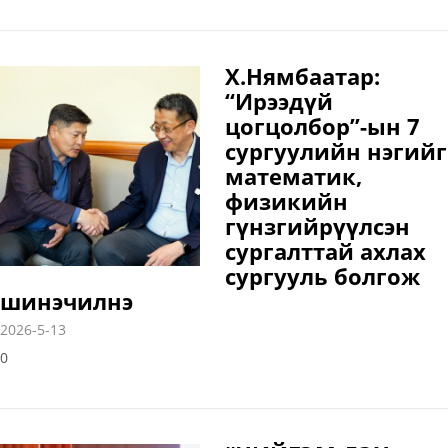
Х.Нямбаатар:
“Ирээдүй
цогцолбор”-ын 7
сургуулийн нэгийг
математик,
физикийн
гүнзгийрүүлсэн
сургалттай ахлах
сургууль болгож
шинэчилнэ
2026-5-13
0