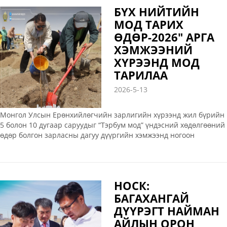
БҮХ НИЙТИЙН
МОД ТАРИХ
ӨДӨР-2026" АРГА
ХЭМЖЭЭНИЙ
ХҮРЭЭНД МОД
ТАРИЛАА
2026-5-13
Монгол Улсын Ерөнхийлөгчийн зарлигийн хүрээнд жил бүрийн
5 болон 10 дугаар саруудыг “Тэрбум мод” үндэсний хөдөлгөөний
өдөр болгон зарласны дагуу дүүргийн хэмжээнд ногоон
хөгжлийн төлөөх бүтээлч аян өрнөлөө. 1 дүгээр хороонд 13 аж
ахуйн нэгж байгууллагын 75 ажилтан, албан хаагч хамтран 200
ширхэг улиас мод тарьж, ногоон төгөл байгуулах эхлэлийг тавив
НОСК:
БАГАХАНГАЙ
ДҮҮРЭГТ НАЙМАН
АЙЛЫН ОРОН