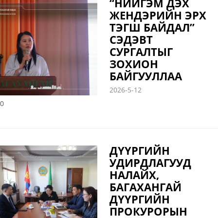
“НИЙГЭМ ДЭХ
ЖЕНДЭРИЙН ЭРХ
ТЭГШ БАЙДАЛ”
СЭДЭВТ
СУРГАЛТЫГ
ЗОХИОН
БАЙГУУЛЛАА
2026-5-12
0
ДҮҮРГИЙН
УДИРДЛАГУУД
НАЛАЙХ,
БАГАХАНГАЙ
ДҮҮРГИЙН
ПРОКУРОРЫН