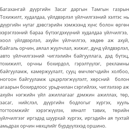
Багахангай дүүргийн Засаг даргын Тамгын газрын
Тохижилт, худалдаа, үйлдвэрлэл үйлчилгээний хэлтэс нь
дүүргийн нутаг дэвсгэрийн хэмжээнд хүнс болон өргөн
хэрэглээний бараа бүтээгдэхүүний худалдаа үйлчилгээ,
хоол үйлдвэрлэл, ахуйн үйлчилгээ, хөдөө аж ахуй,
байгаль орчин, аялал жуулчлал, жижиг, дунд үйлдвэрлэл,
авто үйлчилгээний чиглэлийн байгууллага, дэд бүтэц,
тохижилт, орчны бохирдол, гэрэлтүүлэг, рекламны
байгууламж, камержуулалт, сууц өмчлөгчдийн холбоо,
ногоон байгууламж цэцэрлэгжүүлэлт, хөрсний болон
агаарын бохирдлоос урьдчилан сэргийлэх, чиглэлээр аж
ахуйн нэгжийн үйл ажиллагааг дэмжин ажиллах, төр,
засаг, нийслэл, дүүргийн бодлогыг хүргэх, хууль
тогтоомжийг хэрэгжүүлэх, хяналт тавих, төрийн
үйлчилгээг иргэдэд шуурхай хүргэх, иргэдийн ая тухтай
амьдрах орчин нөхцлийг бүрдүүлэхэд оршино.