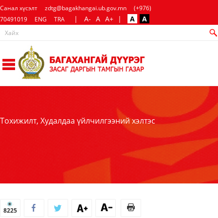
Санал хүсэлт
zdtg@bagakhangai.ub.gov.mn
(+976)
|
A-
A
A+
|
A
A
70491019
ENG
TRA
Тохижилт, Худалдаа үйлчилгээний хэлтэс
8225