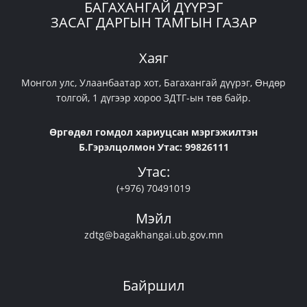
БАГАХАНГАЙ ДҮҮРЭГ
ЗАСАГ ДАРГЫН ТАМГЫН ГАЗАР
Хаяг
Монгол улс, Улаанбаатар хот, Багахангай дүүрэг, Өндөр
толгой, 1 дүгээр хороо ЗДТГ-ын төв байр.
Өргөдөл гомдол хариуцсан мэргэжилтэн
Б.Гэрэлцолмон Утас: 99826111
Утас:
(+976) 70491019
Мэйл
zdtg@bagakhangai.ub.gov.mn
Байршил