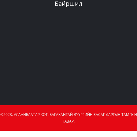
Байршил
©2023. УЛААНБААТАР ХОТ. БАГАХАНГАЙ ДҮҮРГИЙН ЗАСАГ ДАРГЫН ТАМГЫН
ГАЗАР.