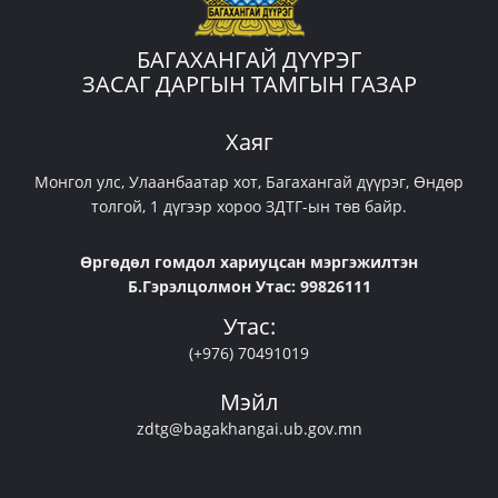
БАГАХАНГАЙ ДҮҮРЭГ
ЗАСАГ ДАРГЫН ТАМГЫН ГАЗАР
Хаяг
Монгол улс, Улаанбаатар хот, Багахангай дүүрэг, Өндөр
толгой, 1 дүгээр хороо ЗДТГ-ын төв байр.
Өргөдөл гомдол хариуцсан мэргэжилтэн
Б.Гэрэлцолмон Утас: 99826111
Утас:
(+976) 70491019
Мэйл
zdtg@bagakhangai.ub.gov.mn