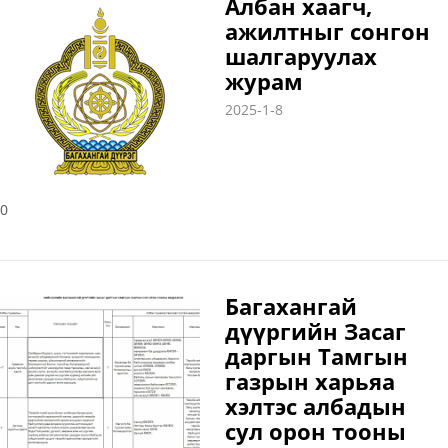
Албан хаагч,
ажилтныг сонгон
шалгаруулах
журам
2025-1-8
0
Багахангай
дүүргийн Засаг
даргын Тамгын
газрын харьяа
хэлтэс албадын
сул орон тооны