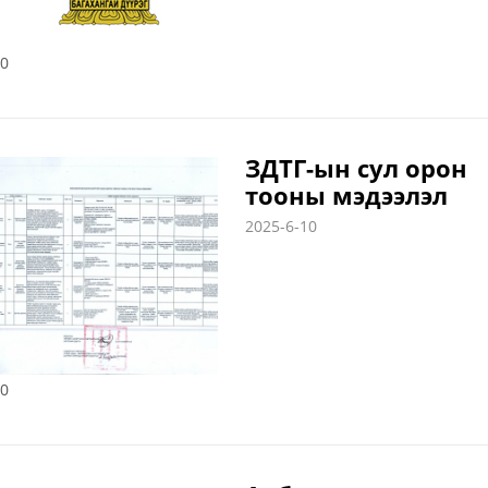
0
ЗДТГ-ын сул орон
тооны мэдээлэл
2025-6-10
0