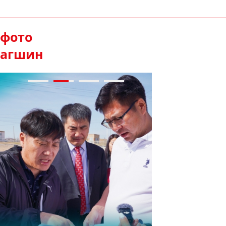
фото
агшин