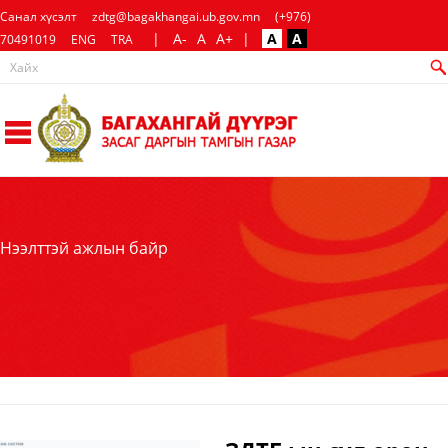
Санал хүсэлт
zdtg@bagakhangai.ub.gov.mn
(+976)
|
A-
A
A+
|
A
A
70491019
ENG
TRA
Нээлттэй ажлын байр