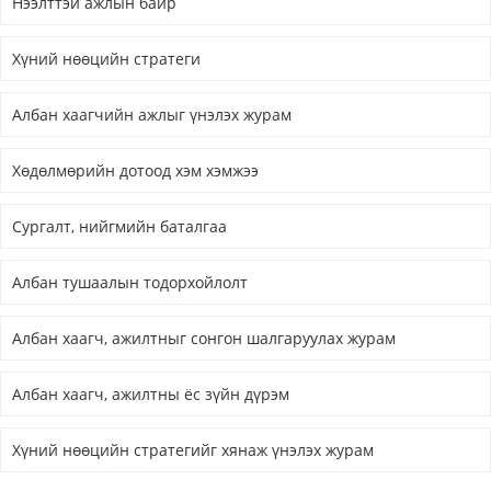
Нээлттэй ажлын байр
Хүний нөөцийн стратеги
Албан хаагчийн ажлыг үнэлэх журам
Хөдөлмөрийн дотоод хэм хэмжээ
Сургалт, нийгмийн баталгаа
Албан тушаалын тодорхойлолт
Албан хаагч, ажилтныг сонгон шалгаруулах журам
Албан хаагч, ажилтны ёс зүйн дүрэм
Хүний нөөцийн стратегийг хянаж үнэлэх журам