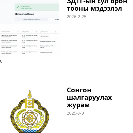
ЗДТГ-ын сул орон
тооны мэдээлэл
2026-2-25
0
Сонгон
шалгаруулах
журам
2025-9-9