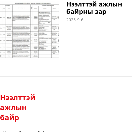
Нээлттэй ажлын
байрны зар
2023-9-6
Нээлттэй
ажлын
байр