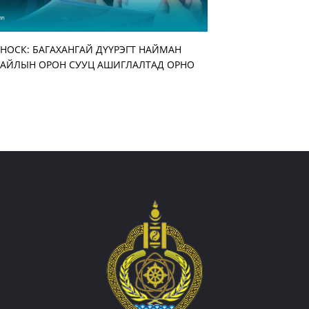
НОСК: БАГАХАНГАЙ ДҮҮРЭГТ НАЙМАН
Улирлын шинжтэй ма
АЖ АХУЙН НЭГЖ БА
“ЭМЧДЭЭ ТАЛАРХЬЯ”
АЙЛЫН ОРОН СУУЦ АШИГЛАЛТАД ОРНО
бууруулж, нөөцийн 
АЖИЛТАН, АЛБАН ХА
ЗОХИОН БАЙГУУЛЛА
нэмэгдүүлэхийг үүрэг
УУЛЗАЛТ ҮРГЭЛЖИЛ