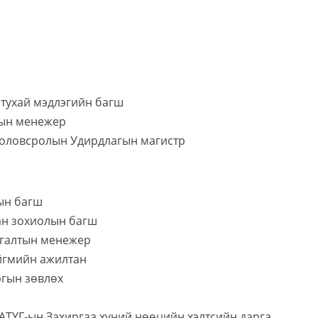
 тухай мэдлэгийн багш
гын менежер
Боловсролын Удирдлагын магистр
тын багш
ран зохиолын багш
ргалтын менежер
ийгмийн ажилтан
ргын зөвлөх
АТҮГ-ын Захиргаа хүний нөөцийн хэлтсийн дарга