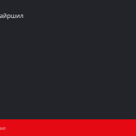
айршил
АР.