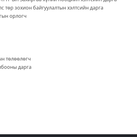
с төр зохион байгуулалтын хэлтсийн дарга
ргын орлогч
-ын төлөөлөгч
лбооны дарга