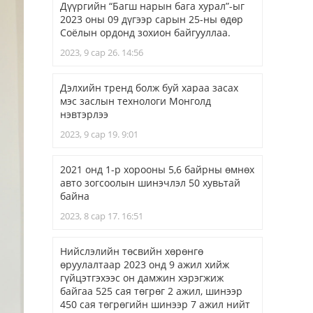
Дүүргийн “Багш нарын бага хурал”-ыг
2023 оны 09 дүгээр сарын 25-ны өдөр
Соёлын ордонд зохион байгууллаа.
2023, 9 сар 26. 14:56
Дэлхийн тренд болж буй хараа засах
мэс заслын технологи Монголд
нэвтэрлээ
2023, 9 сар 19. 9:01
2021 онд 1-р хорооны 5,6 байрны өмнөх
авто зогсоолын шинэчлэл 50 хувьтай
байна
2023, 8 сар 17. 16:51
Нийслэлийн төсвийн хөрөнгө
өруулалтаар 2023 онд 9 ажил хийж
гүйцэтгэхээс он дамжин хэрэгжиж
байгаа 525 сая төгрөг 2 ажил, шинээр
450 сая төгрөгийн шинээр 7 ажил нийт