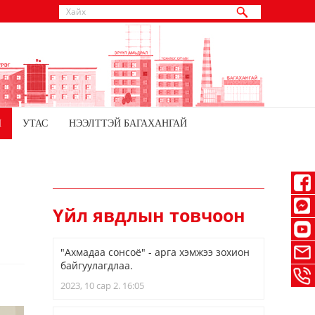
Й
УТАС
НЭЭЛТТЭЙ БАГАХАНГАЙ
Үйл явдлын товчоон
"Ахмадаа сонсоё" - арга хэмжээ зохион
байгуулагдлаа.
2023, 10 сар 2. 16:05