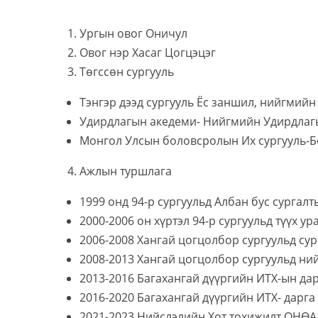
Ургын овог Оничул
Овог нэр Хасаг Цогцэцэг
Төгссөн сургууль
Тэнгэр дээд сургууль Ёс заншил, нийгмийн
Удирдлагын акедеми- Нийгмийн Удирдла
Монгол Улсын боловсролын Их сургууль-
Ажлын туршлага
1999 онд 94-р сургуульд Албан бус сургал
2000-2006 он хүртэл 94-р сургуульд түүх у
2006-2008 Хангай цогцолбор сургуульд су
2008-2013 Хангай цогцолбор сургуульд н
2013-2016 Багахангай дүүргийн ИТХ-ын да
2016-2020 Багахангай дүүргийн ИТХ- дарга
2021-2023 Нийслэлийн Хот тохижилт ОНӨА