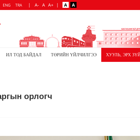
|
A-
A
A+
|
A
A
ENG
TRA
ИЛ ТОД БАЙДАЛ
ТӨРИЙН ҮЙЛЧИЛГЭЭ
ХУУЛЬ, ЭРХ ЗҮ
аргын орлогч