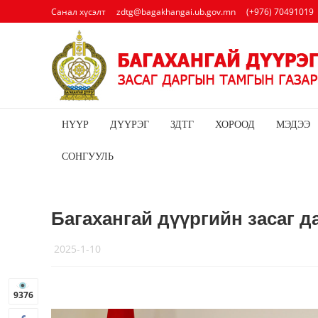
Санал хүсэлт
zdtg@bagakhangai.ub.gov.mn
(+976) 70491019
НҮҮР
ДҮҮРЭГ
ЗДТГ
ХОРООД
МЭДЭЭ
СОНГУУЛЬ
Багахангай дүүргийн засаг д
2025-1-10
9376