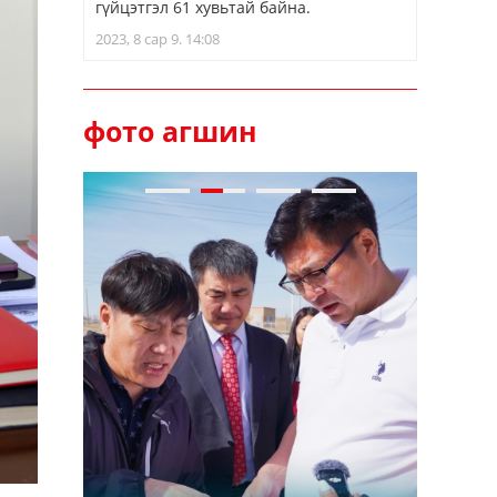
гүйцэтгэл 61 хувьтай байна.
2023, 8 сар 9. 14:08
фото агшин