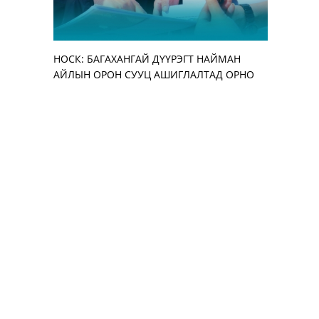
НОСК: БАГАХАНГАЙ ДҮҮРЭГТ НАЙМАН
Улирлын 
АЖ АХУЙН
“ЭМЧДЭЭ 
АЙЛЫН ОРОН СУУЦ АШИГЛАЛТАД ОРНО
бууруулж,
АЖИЛТАН,
ЗОХИОН Б
нэмэгдүүл
УУЛЗАЛТ 