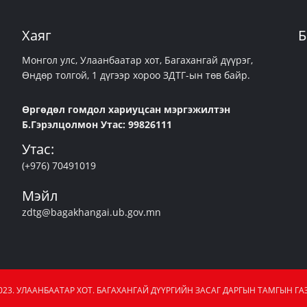
Хаяг
Б
Монгол улс, Улаанбаатар хот, Багахангай дүүрэг,
Өндөр толгой, 1 дүгээр хороо ЗДТГ-ын төв байр.
Өргөдөл гомдол хариуцсан мэргэжилтэн
Б.Гэрэлцолмон Утас: 99826111
Утас:
(+976) 70491019
Мэйл
zdtg@bagakhangai.ub.gov.mn
023. УЛААНБААТАР ХОТ. БАГАХАНГАЙ ДҮҮРГИЙН ЗАСАГ ДАРГЫН ТАМГЫН ГАЗ