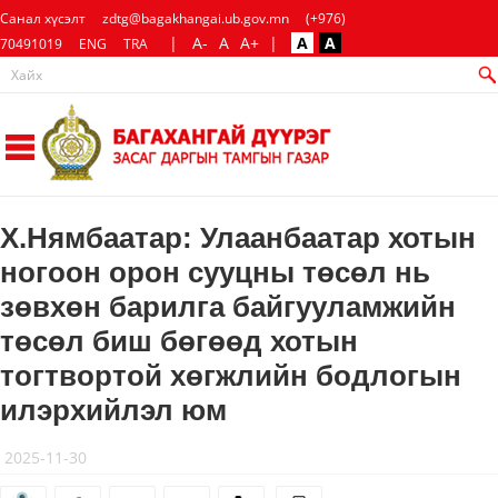
Санал хүсэлт
zdtg@bagakhangai.ub.gov.mn
(+976)
|
A-
A
A+
|
A
A
70491019
ENG
TRA
Х.Нямбаатар: Улаанбаатар хотын
ногоон орон сууцны төсөл нь
зөвхөн барилга байгууламжийн
төсөл биш бөгөөд хотын
тогтвортой хөгжлийн бодлогын
илэрхийлэл юм
2025-11-30