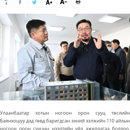
1
Улаанбаатар хотын ногоон орон сууц төслийн
Баянхошуу дэд төвд баригдсан эхний ээлжийн 110 айлын
ногоон орон сууцны нээлтийн үйл ажиллагаа боллоо.