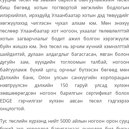
биш бөгөөд хотын тогтвортой хөгжлийн бодлогын
илэрхийлэл, ирээдүйд Улаанбаатар хотын дэд төвүүдийг
хөгжүүлэхэд чиглэсэн чухал алхам юм. Мөн энэхүү
төслөөр Улаанбаатар хот ногоон, ухаалаг төлөвлөлттэй
хотын загварчлалыг бодит ажил болгон хэрэгжүүлж
буйн жишээ юм. Энэ төсөл нь эрчим хүчний хэмнэлттэй
шийдэлтэй, дулаан алдагдлыг багасгасан, явган болон
дугуйн зам, хүүхдийн тоглоомын талбай, ногоон
байгууламж бүхий цогц орчныг бүтээсэн бөгөөд мөн
Дэлхийн банк, Олон улсын санхүүгийн корпорацын
нэвтрүүлсэн дэлхийн 150 гаруй улсад хүлээн
зөвшөөрөгдсөн ногоон барилгын сертификат болох
EDGE гэрчилгээг хүлээн авсан төсөл гэдгээрээ
онцлогтой.
Тус төслийн хүрээнд нийт 5000 айлын ногоон орон сууц
бүхий эко хороолол баригдахаас өнөөдөр бид бүхэн