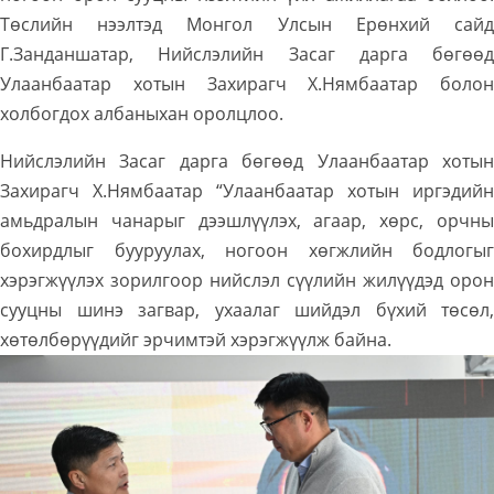
Төслийн нээлтэд Монгол Улсын Ерөнхий сайд
Г.Занданшатар, Нийслэлийн Засаг дарга бөгөөд
Улаанбаатар хотын Захирагч Х.Нямбаатар болон
холбогдох албаныхан оролцлоо.
Нийслэлийн Засаг дарга бөгөөд Улаанбаатар хотын
Захирагч Х.Нямбаатар “Улаанбаатар хотын иргэдийн
амьдралын чанарыг дээшлүүлэх, агаар, хөрс, орчны
бохирдлыг бууруулах, ногоон хөгжлийн бодлогыг
хэрэгжүүлэх зорилгоор нийслэл сүүлийн жилүүдэд орон
сууцны шинэ загвар, ухаалаг шийдэл бүхий төсөл,
хөтөлбөрүүдийг эрчимтэй хэрэгжүүлж байна.