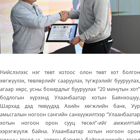
Нийслэлээс нэг төвт хотоос олон төвт хот болгон
хөгжүүлэх, төвлөрлийг сааруулах, түгжрэлийг бууруулах,
агаар хөрс, усны бохирдлыг бууруулах “20 минутын хот”
бодлогын хүрээнд Улаанбаатар хотын Баянхошуу,
Шархад дэд төвүүдэд Азийн хөгжлийн банк, Уур
амьсгалын ногоон сангийн санхүүжилтээр “Улаанбаатар
хотын ногоон орон сууц төсөл”-ийг амжилттай
хэрэгжүүлж байна. Улаанбаатар хотын ногоон орон
сууцны төсөл нь зөвхөн барилга байгууламжийн төсөл