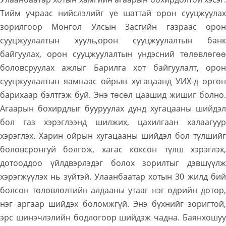
Тийм учраас нийслэлийг үе шаттай орон сууцжуулах
зорилгоор Монгол Улсын Засгийн газраас орон
сууцжуулалтын хууль,орон сууцжуулалтын банк
байгуулах, орон сууцжуулалтын үндэсний төлөвлөгөө
боловсруулах ажлыг Барилга хот байгуулалт, орон
сууцжуулалтын яамнаас ойрын хугацаанд УИХ-д өргөн
барихаар бэлтгэж буй. Энэ төсөл цаашид жишиг болно.
Агаарын бохирдлыг бууруулах дунд хугацааны шийдэл
бол газ хэрэглээнд шилжих, цахилгаан халаагуур
хэрэглэх. Харин ойрын хугацааны шийдэл бол түлшийг
боловсронгуй болгож, хагас коксон түлш хэрэглэх,
дотооддоо үйлдвэрлэдэг болох зорилтыг дэвшүүлж
хэрэгжүүлэх нь зүйтэй. Улаанбаатар хотын 30 жилд бий
болсон төлөвлөлтийн алдааны утааг нэг өдрийн дотор,
нэг аргаар шийдэх боломжгүй. Энэ бүхнийг зоригтой,
эрс шинэчлэлийн бодлогоор шийдэж чадна. Баянхошуу