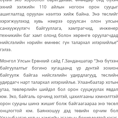
эхний ээлжийн 110 айлын ногоон орон сууцыг
ашиглалтад оруулан нээлтээ хийж байна. Энэ төслийг
хэрэгжүүлэхэд хувь нэмрээ оруулсан олон улсын
санхүүжүүлэгч байгууллага, хамтрагчид, инженер
техникийн баг хамт олонд болон хөрөнгө оруулагчдад
нийслэлийн нэрийн өмнөөс гүн талархал илэрхийлье”
гэлээ.
Монгол Улсын Ерөнхий сайд Г.Занданшатар “Энэ бүтээн
байгуулалтыг богино хугацаанд үр дүнтэй зохион
байгуулж байгаа нийслэлийн удирдлагууд, төслийн
удирдагч нарт талархал илэрхийлье. Улаанбаатар хотын
утаа, төвлөрлийн шийдэл бол орон сууцжуулах явдал
юм. Эко, байгаль орчинд ээлтэй, цахилгааны хэмнэлттэй
орон сууцны шинэ жишиг болж байгаагаараа энэ төсөл
онцлогтой юм. Баянхошуу дэд төвийн орчим бол
Улаанбаатар хотын хамгийн агаарын бохирдолтой хэсэг.