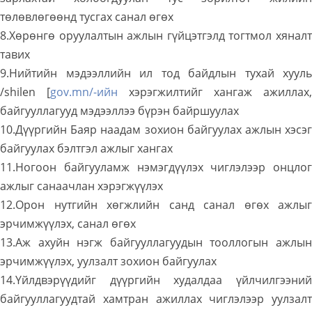
төлөвлөгөөнд тусгах санал өгөх
8.Хөрөнгө оруулалтын ажлын гүйцэтгэлд тогтмол хяналт
тавих
9.Нийтийн мэдээллийн ил тод байдлын тухай хууль
/shilen [
gov.mn/-ийн
хэрэгжилтийг хангаж ажиллах,
байгууллагууд мэдээллээ бүрэн байршуулах
10.Дүүргийн Баяр наадам зохион байгуулах ажлын хэсэг
байгуулах бэлтгэл ажлыг хангах
11.Ногоон байгууламж нэмэгдүүлэх чиглэлээр онцлог
ажлыг санаачлан хэрэгжүүлэх
12.Орон нутгийн хөгжлийн санд санал өгөх ажлыг
эрчимжүүлэх, санал өгөх
13.Аж ахуйн нэгж байгууллагуудын тооллогын ажлын
эрчимжүүлэх, уулзалт зохион байгуулах
14.Үйлдвэрүүдийг дүүргийн худалдаа үйлчилгээний
байгууллагуудтай хамтран ажиллах чиглэлээр уулзалт