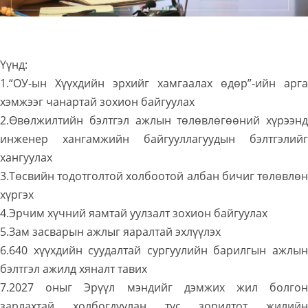
Үүнд:
1.“ОУ-ын Хүүхдийн эрхийг хамгаалах өдөр”-ийн арга
хэмжээг чанартай зохион байгуулах
2.Өвөлжилтийн бэлтгэл ажлын төлөвлөгөөний хүрээнд
инженер хангамжийн байгууллагуудын бэлтгэлийг
хангуулах
3.Төсвийн тодотголтой холбоотой албан бичиг төлөвлөн
хүргэх
4.Эрчим хүчний яамтай уулзалт зохион байгуулах
5.Зам засварын ажлыг яаралтай эхлүүлэх
6.640 хүүхдийн суудалтай сургуулийн барилгын ажлын
бэлтгэл ажилд хяналт тавих
7.2027 оныг Эрүүл мэндийг дэмжих жил болгон
зарлахтай холбогдуулан тус зорилтот жилийн