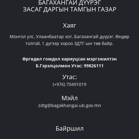
БАГАХАНГАЙ ДҮҮРЭГ
ЗАСАГ ДАРГЫН ТАМГЫН ГАЗАР
Хаяг
Монгол улс, Улаанбаатар хот, Багахангай дүүрэг, Өндөр
толгой, 1 дүгээр хороо ЗДТГ-ын төв байр.
Өргөдөл гомдол хариуцсан мэргэжилтэн
Б.Гэрэлцолмон Утас: 99826111
Утас:
(+976) 70491019
Мэйл
zdtg@bagakhangai.ub.gov.mn
Байршил