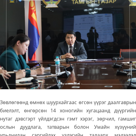
Зөвлөгөөнд өмнөх шуурхайгаас өгсөн үүрэг даалгаврын
биелэлт, өнгөрсөн 14 хоногийн хугацаанд дүүргийн
нутаг дэвсгэрт үйлдэгдсэн гэмт хэрэг, зөрчил, гамшиг
ослын дуудлага, татварын болон Умайн хүзүүний
урьдчилан сэргийлэх үзлэгийн талаарх мэдээлэл