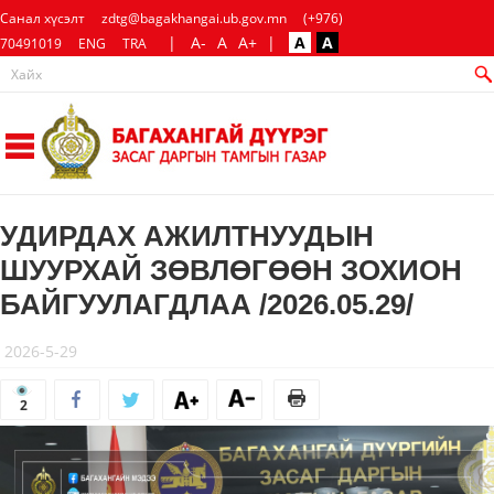
Санал хүсэлт
zdtg@bagakhangai.ub.gov.mn
(+976)
|
A-
A
A+
|
A
A
70491019
ENG
TRA
УДИРДАХ АЖИЛТНУУДЫН
ШУУРХАЙ ЗӨВЛӨГӨӨН ЗОХИОН
БАЙГУУЛАГДЛАА /2026.05.29/
2026-5-29
2