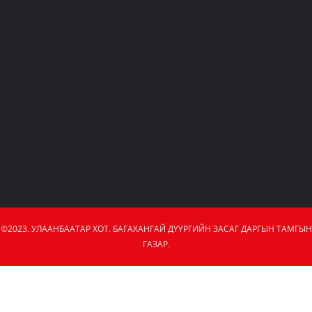
©2023. УЛААНБААТАР ХОТ. БАГАХАНГАЙ ДҮҮРГИЙН ЗАСАГ ДАРГЫН ТАМГЫН
ГАЗАР.