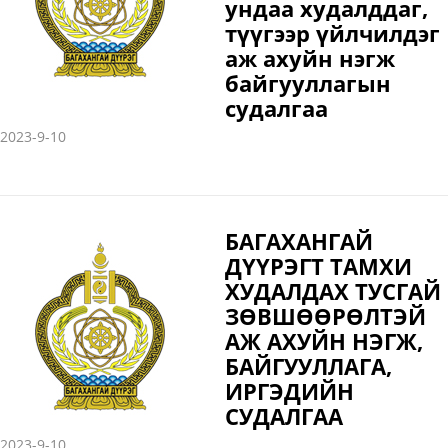
ундаа худалддаг,
түүгээр үйлчилдэг
аж ахуйн нэгж
байгууллагын
судалгаа
2023-9-10
БАГАХАНГАЙ
ДҮҮРЭГТ ТАМХИ
ХУДАЛДАХ ТУСГАЙ
ЗӨВШӨӨРӨЛТЭЙ
АЖ АХУЙН НЭГЖ,
БАЙГУУЛЛАГА,
ИРГЭДИЙН
СУДАЛГАА
2023-9-10