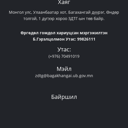
Хаяг
Монгол улс, Улаанбаатар хот, Багахангай дүүрэг, Өндөр
толгой, 1 дүгээр хороо ЗДТГ-ын төв байр.
Өргөдөл гомдол хариуцсан мэргэжилтэн
Б.Гэрэлцолмон Утас: 99826111
Утас:
(+976) 70491019
Мэйл
zdtg@bagakhangai.ub.gov.mn
Байршил