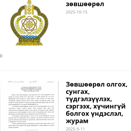
зөвшөөрөл
2025-10-15
0
Зөвшөөрөл олгох,
сунгах,
түдгэлзүүлэх,
сэргээх, хүчингүй
болгох үндэслэл,
журам
2025-9-11