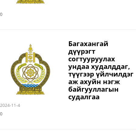
0
Багахангай
дүүрэгт
согтууруулах
ундаа худалддаг,
түүгээр үйлчилдэг
аж ахуйн нэгж
байгууллагын
судалгаа
2024-11-4
0