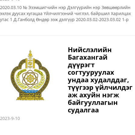
2020.03.10 № Эзэмшигчийн нэр Дэлгүүрийн нэр Зөвшөөрлийн
эхлэх дуусах хугацаа Үйлчилгээний чиглэл, байршил Харилцах
утас 1 Д.Ганболд Өндөр ээж дэлгүүр 2020.03.02-2023.03.02 1-р
хороо 6 дугаар байр 48 тоот 99786917 2 Ж.Бямбабат Хангайн
булаг ХХК-ны Хангайн булаг дэлгүүр 2020.03.02-2023.03.02 2-р
хороо Бор үзүүрийн 2-1 тоот 99029548 3 Г.Алтанцэцэг Эрдэм
гурван хайрхан дэлгүүр 2020.03.02-2023.03.02 1-р хороо 5
Нийслэлийн
дугаар байр 39 тоот 80150868 4 Б.Даваасүрэн Авдрын гол овоо
Багахангай
ХХК-ны Арвижих төв 2020.03.02-2023.03.02 2-р хороо Клонкийн
задгай 99130394 99093109 5 Н.Энхсайхан Аз хур баялаг ХХК-ны
дүүрэгт
Аз хур дэлгүүр 2019
согтууруулах
ундаа худалддаг,
түүгээр үйлчилдэг
аж ахуйн нэгж
байгууллагын
судалгаа
2023-9-10