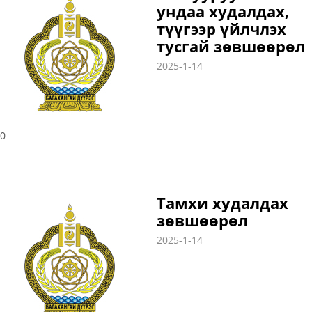
ундаа худалдах,
түүгээр үйлчлэх
тусгай зөвшөөрөл
2025-1-14
0
Тамхи худалдах
зөвшөөрөл
2025-1-14