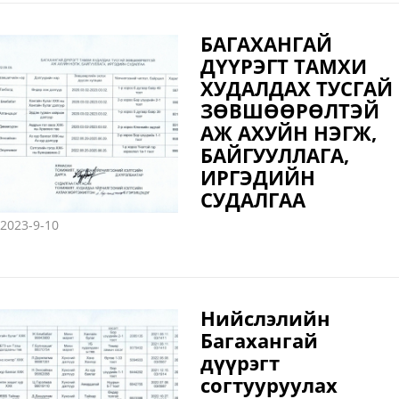
БАГАХАНГАЙ
ДҮҮРЭГТ ТАМХИ
ХУДАЛДАХ ТУСГАЙ
ЗӨВШӨӨРӨЛТЭЙ
АЖ АХУЙН НЭГЖ,
БАЙГУУЛЛАГА,
ИРГЭДИЙН
СУДАЛГАА
2023-9-10
Нийслэлийн
Багахангай
дүүрэгт
согтууруулах