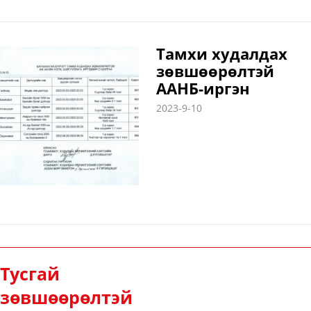
Тамхи худалдах
зөвшөөрөлтэй
ААНБ-иргэн
2023-9-10
Тусгай
зөвшөөрөлтэй