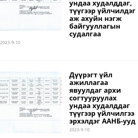
ундаа худалддаг,
түүгээр үйлчилдэг
аж ахуйн нэгж
байгууллагын
судалгаа
2023-9-10
Дүүрэгт үйл
ажиллагаа
явуулдаг архи
согтууруулах
ундаа худалддаг
түүгээр үйлчилгээ
эрхэлдэг ААНБ-ууд
2023-9-10