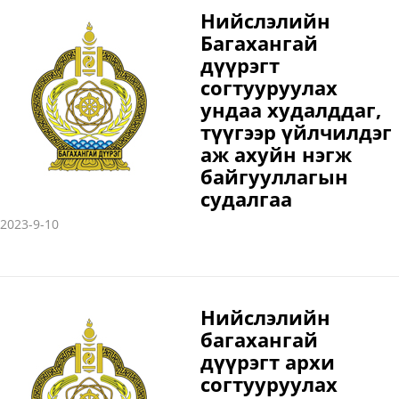
Нийслэлийн
Багахангай
дүүрэгт
согтууруулах
ундаа худалддаг,
түүгээр үйлчилдэг
аж ахуйн нэгж
байгууллагын
судалгаа
2023-9-10
Нийслэлийн
багахангай
дүүрэгт архи
согтууруулах