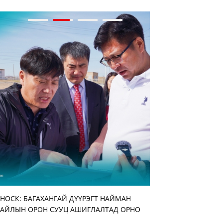
НОСК: БАГАХАНГАЙ ДҮҮРЭГТ НАЙМАН
Улирлын шинжтэй ма
АЖ АХУЙН НЭГЖ БА
“ЭМЧДЭЭ ТАЛАРХЬЯ”
АЙЛЫН ОРОН СУУЦ АШИГЛАЛТАД ОРНО
бууруулж, нөөцийн 
АЖИЛТАН, АЛБАН ХА
ЗОХИОН БАЙГУУЛЛА
нэмэгдүүлэхийг үүрэг
УУЛЗАЛТ ҮРГЭЛЖИЛ