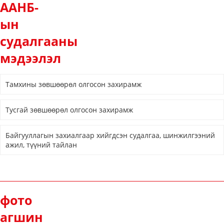
ААНБ-
ын
судалгааны
мэдээлэл
Тамхины зөвшөөрөл олгосон захирамж
Тусгай зөвшөөрөл олгосон захирамж
Байгууллагын захиалгаар хийгдсэн судалгаа, шинжилгээний
ажил, түүний тайлан
фото
агшин