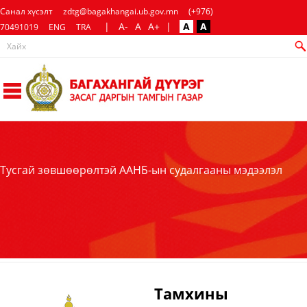
Санал хүсэлт
zdtg@bagakhangai.ub.gov.mn
(+976)
|
A-
A
A+
|
A
A
70491019
ENG
TRA
Тусгай зөвшөөрөлтэй ААНБ-ын судалгааны мэдээлэл
Тамхины