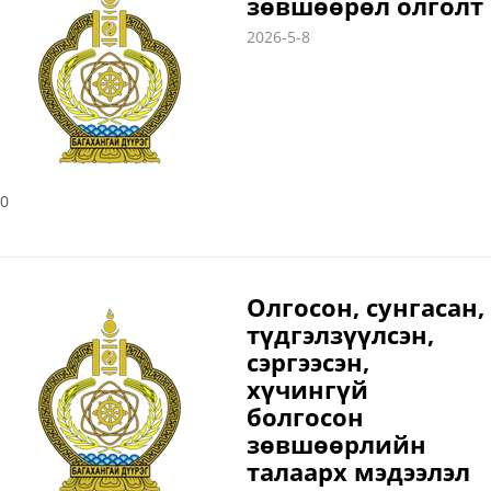
зөвшөөрөл олголт
2026-5-8
0
Олгосон, сунгасан,
түдгэлзүүлсэн,
сэргээсэн,
хүчингүй
болгосон
зөвшөөрлийн
талаарх мэдээлэл