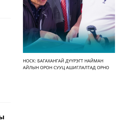
НОСК: БАГАХАНГАЙ ДҮҮРЭГТ НАЙМАН
Улирлын 
АЖ АХУЙН
“ЭМЧДЭЭ 
АЙЛЫН ОРОН СУУЦ АШИГЛАЛТАД ОРНО
бууруулж,
АЖИЛТАН,
ЗОХИОН Б
нэмэгдүүл
УУЛЗАЛТ 
ны