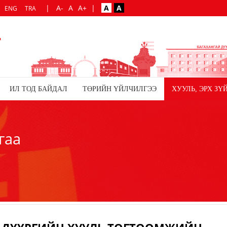
|
A-
A
A+
|
A
A
ENG
TRA
ИЛ ТОД БАЙДАЛ
ТӨРИЙН ҮЙЛЧИЛГЭЭ
ХУУЛЬ, ЭРХ ЗҮ
гаа