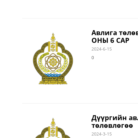
Авлига төлөв
ОНЫ 6 САР
2024-6-15
0
Дүүргийн ав
төлөвлөгөө
2024-3-15