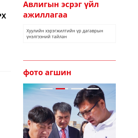
Авлигын эсрэг үйл
ажиллагаа
РХ
Хуулийн хэрэгжилтийн үр дагаврын
үнэлгээний тайлан
фото агшин