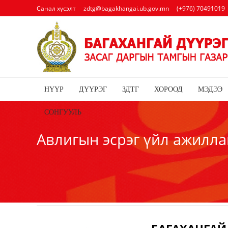
Санал хүсэлт
zdtg@bagakhangai.ub.gov.mn
(+976) 70491019
НҮҮР
ДҮҮРЭГ
ЗДТГ
ХОРООД
МЭДЭЭ
СОНГУУЛЬ
Авлигын эсрэг үйл ажилла