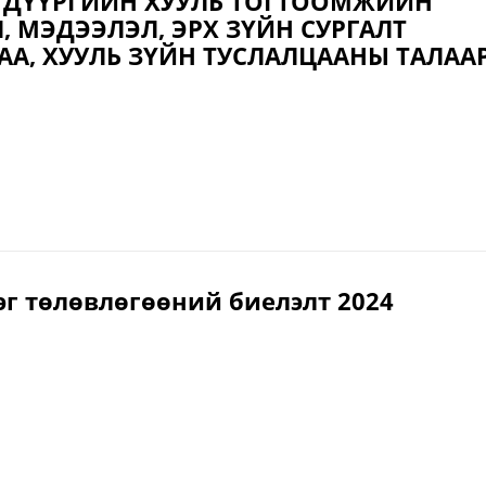
 ДҮҮРГИЙН ХУУЛЬ ТОГТООМЖИЙН
, МЭДЭЭЛЭЛ, ЭРХ ЗҮЙН СУРГАЛТ
АА, ХУУЛЬ ЗҮЙН ТУСЛАЛЦААНЫ ТАЛАА
эг төлөвлөгөөний биелэлт 2024