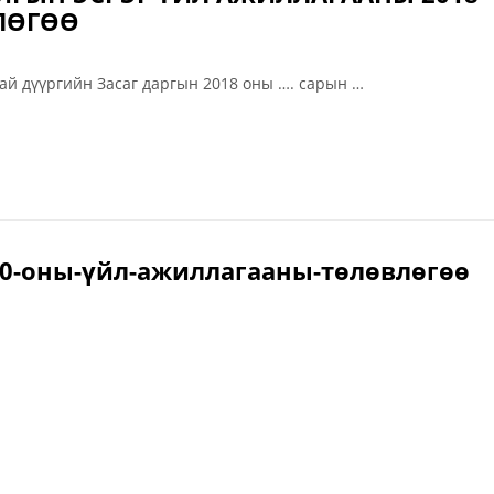
ЛӨГӨӨ
ай дүүргийн Засаг даргын 2018 оны …. сарын …
0-оны-үйл-ажиллагааны-төлөвлөгөө