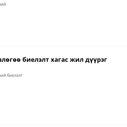
ний
влөгөө биелэлт хагас жил дүүрэг
ний биелэлт