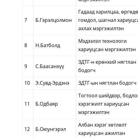
Гадаад харилцаа, өргөд
7
Б.Гэрэлцолмон
гомдол, шагнал хариуцс
ахлах мэргэжилтэн
Мэдээлэл технологи
8
Н.Батболд
хариуцсан мэргэжилтэн
ЗДТГ-н ерөнхий нягтлан
9
С.Баасанхүү
бодогч
10
Э.Сувд-Эрдэнэ
ЗДТГ-ын нягтлан бодогч
Тогтоол шийдвэр, бодл
11
Б.Одбаяр
хэрэгжилт хариуцсан
мэргэжилтэн
Албан хэрэг хөтлөлт
12
Б.Оюунгэрэл
хариуцсан ажилтан