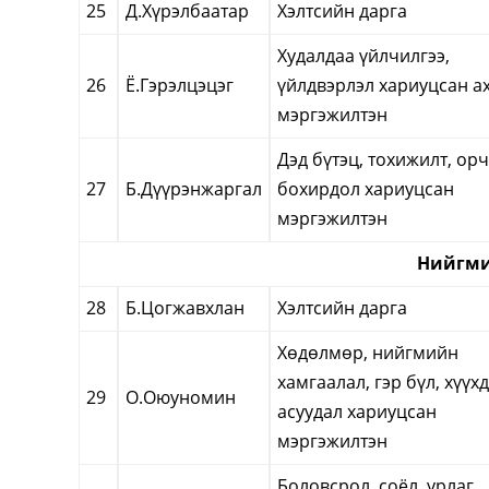
25
Д.Хүрэлбаатар
Хэлтсийн дарга
Худалдаа үйлчилгээ,
26
Ё.Гэрэлцэцэг
үйлдвэрлэл хариуцсан а
мэргэжилтэн
Дэд бүтэц, тохижилт, ор
27
Б.Дүүрэнжаргал
бохирдол хариуцсан
мэргэжилтэн
Нийгми
28
Б.Цогжавхлан
Хэлтсийн дарга
Хөдөлмөр, нийгмийн
хамгаалал, гэр бүл, хүүх
29
О.Оюуномин
асуудал хариуцсан
мэргэжилтэн
Боловсрол, соёл, урлаг