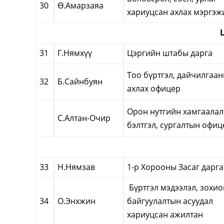
30
Ө.Амарзаяа
хариуцсан ахлах мэргэж
31
Г.Нямхүү
Цэргийн штабы дарга
Тоо бүртгэл, дайчилгаа
32
Б.Сайнбуян
ахлах офицер
Орон нутгийн хамгаала
С.Алтан-Очир
бэлтгэл, сургалтын офиц
33
Н.Нямзав
1-р Хорооны Засаг дарга
Бүртгэл мэдээлэл, зохио
34
О.Энхжин
байгуулалтын асуудал
хариуцсан ажилтан