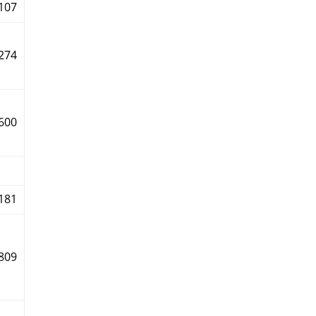
107
274
600
181
809