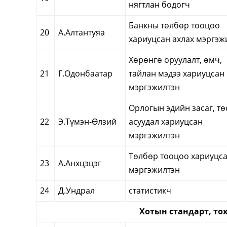
нягтлан бодогч
Банкны төлбөр тооцоо
20
А.Алтантуяа
хариуцсан ахлах мэргэж
Хөрөнгө оруулалт, өмч,
21
Г.Одонбаатар
тайлан мэдээ хариуцсан
мэргэжилтэн
Орлогын эдийн засаг, т
22
Э.Түмэн-Өлзий
асуудал хариуцсан
мэргэжилтэн
Төлбөр тооцоо хариуцс
23
А.Анхцэцэг
мэргэжилтэн
24
Д.Ундрал
статистикч
Хотын стандарт, то