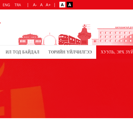
|
A-
A
A+
|
A
A
ENG
TRA
ИЛ ТОД БАЙДАЛ
ТӨРИЙН ҮЙЛЧИЛГЭЭ
ХУУЛЬ, ЭРХ ЗҮ