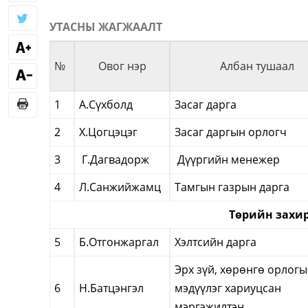
УТАСНЫ ЖАГЖААЛТ
№
Овог нэр
Албан тушаал
1
А.Сүхболд
Засаг дарга
2
Х.Цогцэцэг
Засаг даргын орлогч
3
Г.Дагвадорж
Дүүргийн менежер
4
Л.Санжийжамц
Тамгын газрын дарга
Төрийн захи
5
Б.Отгонжаргал
Хэлтсийн дарга
Эрх зүй, хөрөнгө орлог
6
Н.Батцэнгэл
мэдүүлэг хариуцсан
мэргэжилтэн