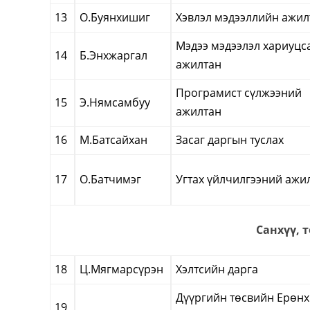
13
О.Буянхишиг
Хэвлэл мэдээллийн ажил
Мэдээ мэдээлэл хариуцс
14
Б.Энхжаргал
ажилтан
Програмист сүлжээний
15
Э.Нямсамбуу
ажилтан
16
М.Батсайхан
Засаг даргын туслах
17
О.Батчимэг
Угтах үйлчилгээний ажи
Санхүү, 
18
Ц.Мягмарсүрэн
Хэлтсийн дарга
Дүүргийн төсвийн Ерөн
19