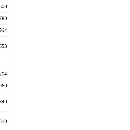
600
780
994
653
204
960
840
610