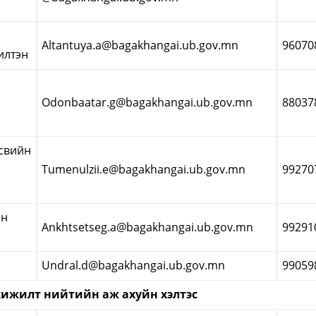
Altantuya.a@bagakhangai.ub.gov.mn
96070
илтэн
Odonbaatar.g@bagakhangai.ub.gov.mn
88037
өсвийн
Tumenulzii.e@bagakhangai.ub.gov.mn
99270
ан
Ankhtsetseg.a@bagakhangai.ub.gov.mn
99291
Undral.d@bagakhangai.ub.gov.mn
99059
хижилт нийтийн аж ахуйн хэлтэс