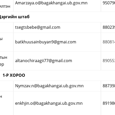
Amarzaya.o@bagakhangai.ub.gov.mn
95079
илтэн
Цэргийн штаб
tsegtsbebe@gmail.com
88023
ны
batkhuusainbuyan9@gmai.com
88081
лтын
altanochiraagii77@gmail.com
89055
ер
1-
Р ХОРОО
Nymzav.n@bagakhangai.ub.gov.mn
88739
н
enkhjin.o@bagakhangai.ub.gov.mn
89198