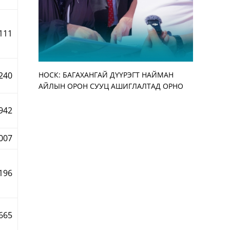
111
240
НОСК: БАГАХАНГАЙ ДҮҮРЭГТ НАЙМАН
Улирлын 
АЖ АХУЙН
“ЭМЧДЭЭ 
АЙЛЫН ОРОН СУУЦ АШИГЛАЛТАД ОРНО
бууруулж,
АЖИЛТАН,
ЗОХИОН Б
нэмэгдүүл
УУЛЗАЛТ 
942
007
196
665