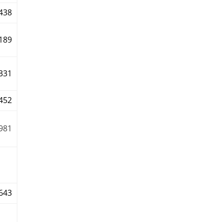
438
189
331
452
981
643