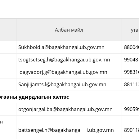
Албан мэйл
ута
Sukhbold.a@bagakhangai.ub.gov.mn
88004
tsogtsetseg.h@bagakhangai.ub.gov.mn
99048
dagvadorj.g@bagakhangai.ub.gov.mn
99831
Sanjiijamts.l@bagakhangai.ub.gov.mn
88111
ргааны удирдлагын хэлтэс
otgonjargal.ba@bagakhangai.ub.gov.mn
99059
ын
battsengel.n@bagakhanga i.ub.gov.mn
89011