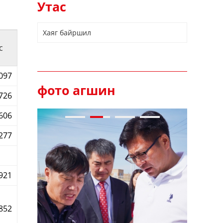
Утас
Хаяг байршил
с
097
фото агшин
726
606
277
921
852