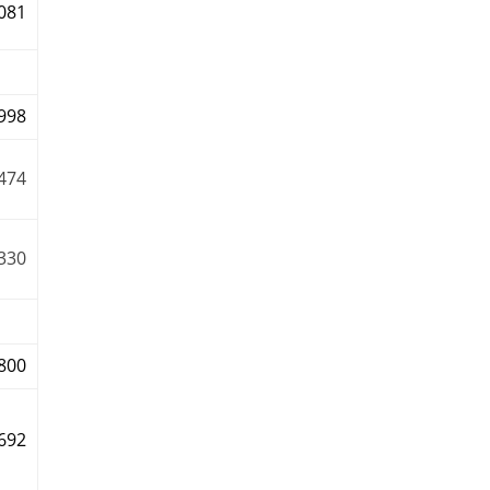
081
998
474
330
800
692