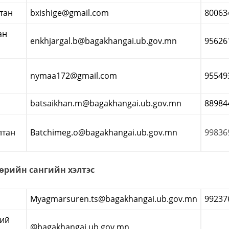
тан
bxishige@gmail.com
80063
ан
enkhjargal.b@bagakhangai.ub.gov.mn
95626
nymaa172@gmail.com
95549
batsaikhan.m@bagakhangai.ub.gov.mn
88984
лтан
Batchimeg.o@bagakhangai.ub.gov.mn
99836
төрийн сангийн хэлтэс
Myagmarsuren.ts@bagakhangai.ub.gov.mn
99237
хий
@bagakhangai.ub.gov.mn