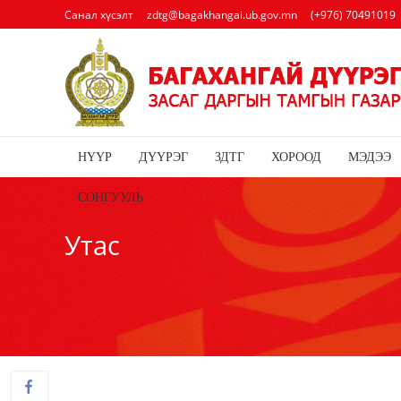
Санал хүсэлт
zdtg@bagakhangai.ub.gov.mn
(+976) 70491019
НҮҮР
ДҮҮРЭГ
ЗДТГ
ХОРООД
МЭДЭЭ
СОНГУУЛЬ
Утас