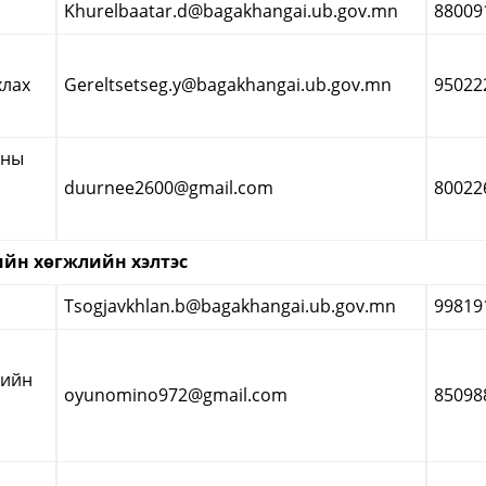
Khurelbaatar.d@bagakhangai.ub.gov.mn
88009
хлах
Gereltsetseg.y@bagakhangai.ub.gov.mn
95022
чны
duurnee2600@gmail.com
80022
йн хөгжлийн хэлтэс
Tsogjavkhlan.b@bagakhangai.ub.gov.mn
99819
дийн
oyunomino972@gmail.com
85098