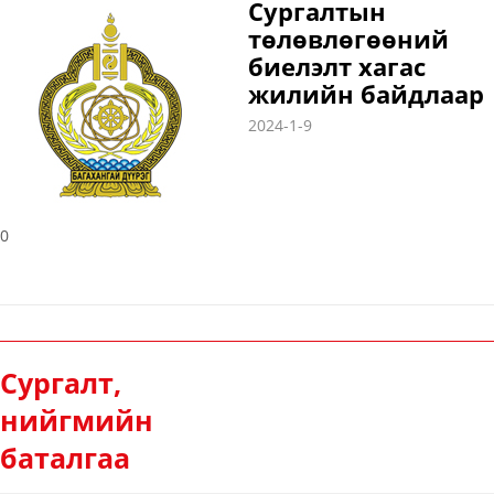
Сургалтын
төлөвлөгөөний
биелэлт хагас
жилийн байдлаар
2024-1-9
0
Сургалт,
нийгмийн
баталгаа