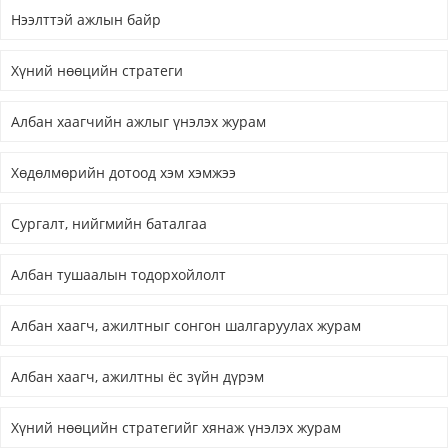
Нээлттэй ажлын байр
Хүний нөөцийн стратеги
Албан хаагчийн ажлыг үнэлэх журам
Хөдөлмөрийн дотоод хэм хэмжээ
Сургалт, нийгмийн баталгаа
Албан тушаалын тодорхойлолт
Албан хаагч, ажилтныг сонгон шалгаруулах журам
Албан хаагч, ажилтны ёс зүйн дүрэм
Хүний нөөцийн стратегийг хянаж үнэлэх журам