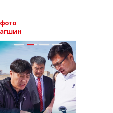
фото
агшин