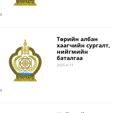
0
Төрийн албан
хаагчийн сургалт,
нийгмийн
баталгаа
2025-6-11
0