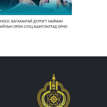
НОСК: БАГАХАНГАЙ ДҮҮРЭГТ НАЙМАН
Улирлын шинжтэй ма
АЖ АХУЙН НЭГЖ БА
“ЭМЧДЭЭ ТАЛАРХЬЯ”
АЙЛЫН ОРОН СУУЦ АШИГЛАЛТАД ОРНО
бууруулж, нөөцийн 
АЖИЛТАН, АЛБАН ХА
ЗОХИОН БАЙГУУЛЛА
нэмэгдүүлэхийг үүрэг
УУЛЗАЛТ ҮРГЭЛЖИЛ