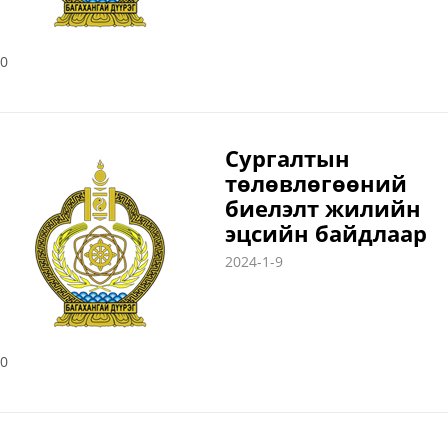
0
Сургалтын
төлөвлөгөөний
биелэлт жилийн
эцсийн байдлаар
2024-1-9
0