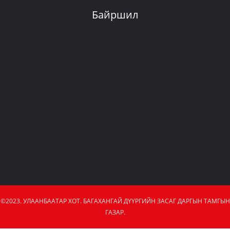
Байршил
©2023. УЛААНБААТАР ХОТ. БАГАХАНГАЙ ДҮҮРГИЙН ЗАСАГ ДАРГЫН ТАМГЫН
ГАЗАР.