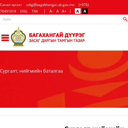
Санал хүсэлт
zdtg@bagakhangai.ub.gov.mn
(+976)
|
A-
A
A+
|
A
A
70491019
ENG
TRA
Сургалт, нийгмийн баталгаа