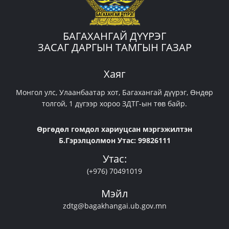
БАГАХАНГАЙ ДҮҮРЭГ
ЗАСАГ ДАРГЫН ТАМГЫН ГАЗАР
Хаяг
Монгол улс, Улаанбаатар хот, Багахангай дүүрэг, Өндөр
толгой, 1 дүгээр хороо ЗДТГ-ын төв байр.
Өргөдөл гомдол хариуцсан мэргэжилтэн
Б.Гэрэлцолмон Утас: 99826111
Утас:
(+976) 70491019
Мэйл
zdtg@bagakhangai.ub.gov.mn