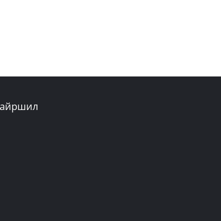
айршил