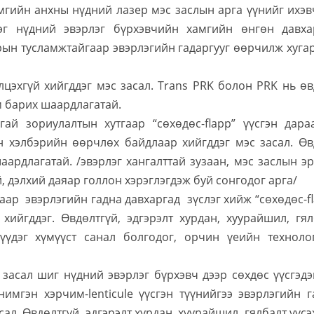
гийн анхны нүдний лазер мэс заслын арга үүнийг ихэв
эг нүдний эвэрлэг бүрхэвчийн хамгийн өнгөн давха
рын тусламжтайгаар эвэрлэгийн гадаргууг өөрчилж хуга
цэхгүй хийгддэг мэс засал. Trans PRK болон PRK нь өв
м барих шаардлагатай.
ай зориулалтын хутгаар “сөхөдөс-flapp” үүсгэн дара
н хэлбэрийн өөрчлөх байдлаар хийгддэг мэс засал. Өв
аардлагатай. /эвэрлэг хангалттай зузаан, мэс заслын э
, дэлхий даяар голлон хэрэглэгдэж буй сонгодог арга/
ар эвэрлэгийн гадна давхаргад зүслэг хийж “сөхөдөс-f
хийгддэг. Өвдөлтгүй, эдгэрэлт хурдан, хуурайшил, гял
зүүдэг хүмүүст санал болгодог, орчин үеийн техноло
 засал шиг нүдний эвэрлэг бүрхэвч дээр сөхдөс үүсгэдэ
имгэн хэрчим-lenticule үүсгэн түүнийгээ эвэрлэгийн г
сал. Өвдөлтгүй, эдгэрэлт хурдан, хуурайшил, гялбалт үүсэ