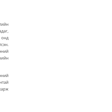
тийн
даг,
 онд
сэн.
эний
зийн
өний
нтай
харж