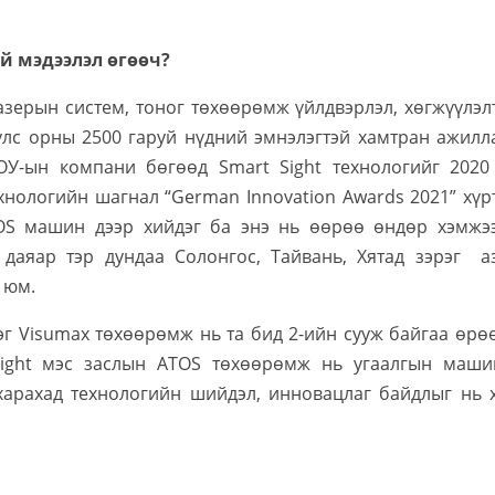
үй мэдээлэл өгөөч?
азерын систем, тоног төхөөрөмж үйлдвэрлэл, хөгжүүлэл
улс орны 2500 гаруй нүдний эмнэлэгтэй хамтран ажилла
 ОУ-ын компани бөгөөд Smart Sight технологийг 2020
хнологийн шагнал “German Innovation Awards 2021” хүрт
TOS машин дээр хийдэг ба энэ нь өөрөө өндөр хэмжэ
даяар тэр дундаа Солонгос, Тайвань, Хятад зэрэг а
 юм.
эг Visumax төхөөрөмж нь та бид 2-ийн сууж байгаа өрө
Sight мэс заслын ATOS төхөөрөмж нь угаалгын маши
харахад технологийн шийдэл, инновацлаг байдлыг нь 