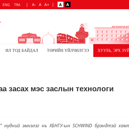
|
A-
A
A+
|
A
A
ENG
TRA
ИЛ ТОД БАЙДАЛ
ТӨРИЙН ҮЙЛЧИЛГЭЭ
ХУУЛЬ, ЭРХ ЗҮ
аа засах мэс заслын технологи
” нүдний эмнэлэг нь ХБНГУ-ын SCHWIND брэндтэй хам