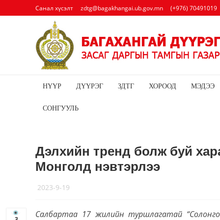
Санал хүсэлт
zdtg@bagakhangai.ub.gov.mn
(+976) 70491019
НҮҮР
ДҮҮРЭГ
ЗДТГ
ХОРООД
МЭДЭЭ
СОНГУУЛЬ
Дэлхийн тренд болж буй хар
Монголд нэвтэрлээ
2023-9-19
Салбартаа 17 жилийн туршлагатай “Солонго
3