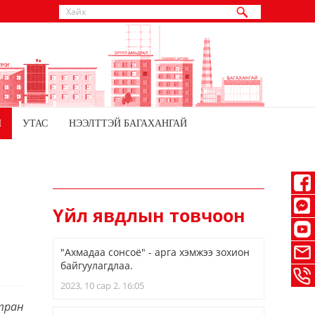
Й
УТАС
НЭЭЛТТЭЙ БАГАХАНГАЙ
Үйл явдлын товчоон
"Ахмадаа сонсоё" - арга хэмжээ зохион
байгуулагдлаа.
2023, 10 сар 2. 16:05
тран