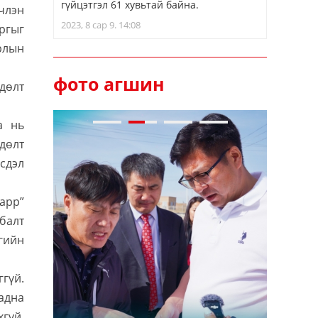
гүйцэтгэл 61 хувьтай байна.
члэн
2023, 8 сар 9. 14:08
ргыг
рлын
фото агшин
дөлт
а нь
дөлт
рсдэл
lapp”
балт
гийн
ггүй.
адна
хгүй,