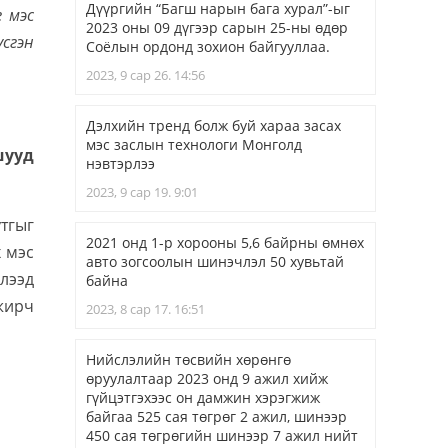
Дүүргийн “Багш нарын бага хурал”-ыг
г мэс
2023 оны 09 дүгээр сарын 25-ны өдөр
үсгэн
Соёлын ордонд зохион байгууллаа.
2023, 9 сар 26. 14:56
Дэлхийн тренд болж буй хараа засах
мэс заслын технологи Монголд
шууд
нэвтэрлээ
2023, 9 сар 19. 9:01
утгыг
2021 онд 1-р хорооны 5,6 байрны өмнөх
 мэс
авто зогсоолын шинэчлэл 50 хувьтай
глээд
байна
жирч
2023, 8 сар 17. 16:51
Нийслэлийн төсвийн хөрөнгө
өруулалтаар 2023 онд 9 ажил хийж
гүйцэтгэхээс он дамжин хэрэгжиж
байгаа 525 сая төгрөг 2 ажил, шинээр
450 сая төгрөгийн шинээр 7 ажил нийт