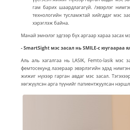
гам барих шаардлагагүй. /эвэрлэг нимгэ
технологийн тусламжтай хийгддэг мэс за
хэрэглэж байна.
Манай эмнэлэг эдгээр бүх аргаар хараа засах м
- SmartSight мэс засал нь SMILE-с юугаараа я
Аль аль хагалгаа нь LASIK, Femto-lasik мэс 
фемтосекунд лазераар эвэрлэгийн эдэд нимгэн х
жижиг нүхээр гарган авдаг мэс засал. Тэгэхээ
хөгжүүлсэн арга түүнийг патиентжуулсан нэршл