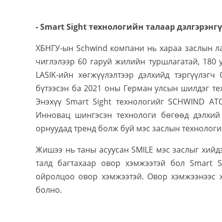
- Smart Sight технологийн талаар дэлгэрэнг
ХБНГУ-ын Schwind компани нь хараа заслын л
чиглэлээр 60 гаруй жилийн туршлагатай, 180 
LASIK-ийн хөгжүүлэлтээр дэлхийд тэргүүлэгч
бүтээсэн ба 2021 оны Герман улсын шилдэг те
Энэхүү Smart Sight технологийг SCHWIND A
Инновац шингэсэн технологи бөгөөд дэлхий 
орнуудад тренд болж буй мэс заслын технологи
Жишээ нь таны асуусан SMILE мэс заслыг хийд
талд багтахаар овор хэмжээтэй бол Smart 
ойролцоо овор хэмжээтэй. Овор хэмжээнээс 
болно.