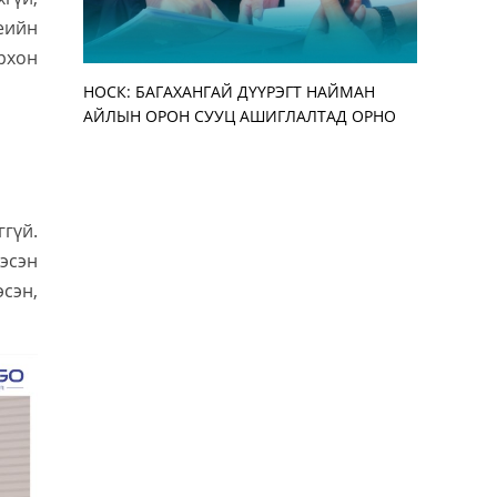
еийн
рхон
НОСК: БАГАХАНГАЙ ДҮҮРЭГТ НАЙМАН
Улирлын 
АЖ АХУЙН
“ЭМЧДЭЭ 
АЙЛЫН ОРОН СУУЦ АШИГЛАЛТАД ОРНО
бууруулж,
АЖИЛТАН,
ЗОХИОН Б
нэмэгдүүл
УУЛЗАЛТ 
гүй.
гэсэн
эсэн,