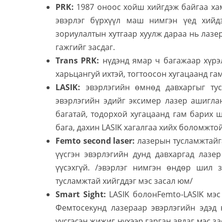
PRK:
1987 оноос хойш хийгдэж байгаа хам
эвэрлэг бүрхүүл маш нимгэн үед хийд
зориулалтын хутгаар хуулж дараа нь лазе
гажгийг засдаг.
Trans PRK:
нүдэнд ямар ч багажаар хүрэл
харьцангуй ихтэй, тогтоосон хугацаанд га
LASIK:
эвэрлэгийн өмнөд давхаргыг тусг
эвэрлэгийн эдийг эксимер лазер ашигла
багатай, тодорхой хугацаанд гам барих ш
бага, дахин LASIK хагалгаа хийх боломжтой
Femto second laser:
лазерын тусламжтайга
үүсгэн эвэрлэгийн дунд давхаргад лазер 
үүсэхгүй. /эвэрлэг нимгэн өндөр шил 
тусламжтай хийгддэг мэс засал юм/
Smart Sight:
LASIK болонFemto-LASIK мэс
Фемтосекунд лазераар эвэрлэгийн эдэд н
үүсгэсэн жижиг нүхээр гарган авдаг мэс за