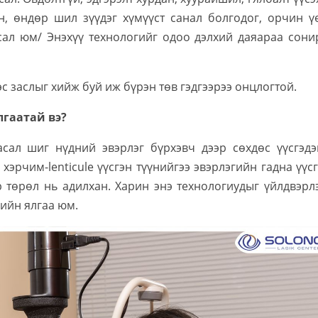
н, өндөр шил зүүдэг хүмүүст санал болгодог, орчин ү
сал юм/ Энэхүү технологийг одоо дэлхий даяараа сони
эс заслыг хийж буй иж бүрэн төв гэдгээрээ онцлогтой.
лгаатай вэ?
засал шиг нүдний эвэрлэг бүрхэвч дээр сөхдөс үүсгэдэг
эрчим-lenticule үүсгэн түүнийгээ эвэрлэгийн гадна үүс
р төрөл нь адилхан. Харин энэ технологиудыг үйлдвэрл
ийн ялгаа юм.