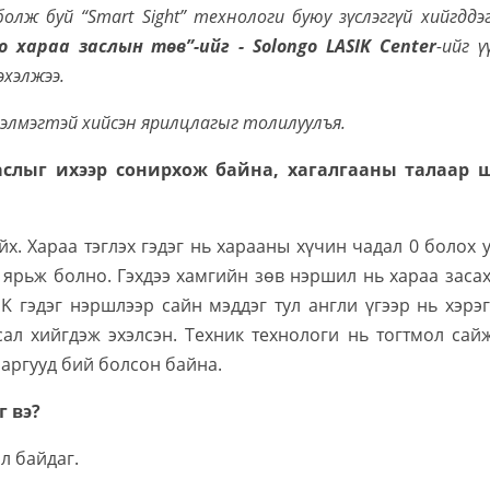
лж буй “Smart Sight” технологи буюу зүслэггүй хийгддэ
о хараа заслын төв”-ийг - Solongo LASIK
Center
-ийг
ү
хэлжээ.
Цэлмэгтэй хийсэн ярилцлагыг толилуулъя.
 заслыг ихээр сонирхож байна, хагалгааны талаар 
х. Хараа тэглэх гэдэг нь харааны хүчин чадал 0 болох 
 ярьж болно. Гэхдээ хамгийн зөв нэршил нь хараа засах
IK гэдэг нэршлээр сайн мэддэг тул англи үгээр нь хэрэ
сал хийгдэж эхэлсэн. Техник технологи нь тогтмол сай
аргууд бий болсон байна.
г вэ?
л байдаг.