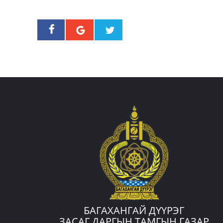
БАГАХАНГАЙ ДҮҮРЭГ
ЗАСАГ ДАРГЫН ТАМГЫН ГАЗАР