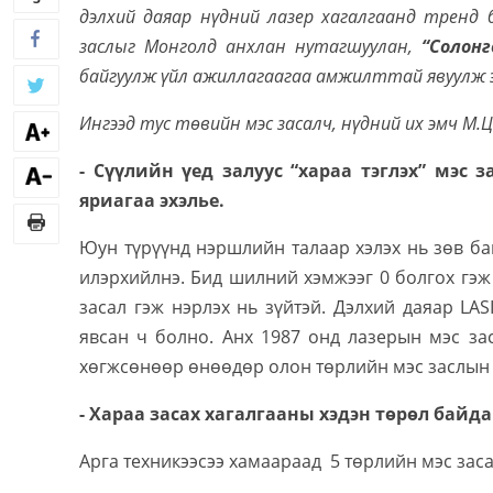
дэлхий даяар нүдний лазер хагалгаанд тренд бо
заслыг Монголд анхлан нутагшуулан,
“Солонг
байгуулж үйл ажиллагаагаа амжилттай явуулж э
Ингээд тус төвийн мэс засалч, нүдний их эмч М.
- Сүүлийн үед залуус “хараа тэглэх” мэс
яриагаа эхэлье.
Юун түрүүнд нэршлийн талаар хэлэх нь зөв бай
илэрхийлнэ. Бид шилний хэмжээг 0 болгох гэж
засал гэж нэрлэх нь зүйтэй. Дэлхий даяар LAS
явсан ч болно. Анх 1987 онд лазерын мэс за
хөгжсөнөөр өнөөдөр олон төрлийн мэс заслын 
- Хараа засах хагалгааны хэдэн төрөл байда
Арга техникээсээ хамаараад 5 төрлийн мэс заса