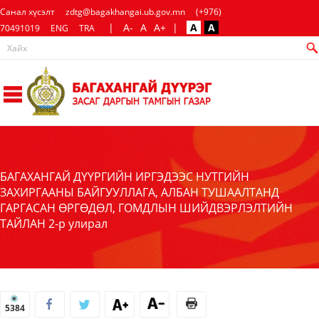
Санал хүсэлт
zdtg@bagakhangai.ub.gov.mn
(+976)
|
A-
A
A+
|
A
A
70491019
ENG
TRA
БАГАХАНГАЙ ДҮҮРГИЙН ИРГЭДЭЭС НУТГИЙН
ЗАХИРГААНЫ БАЙГУУЛЛАГА, АЛБАН ТУШААЛТАНД
ГАРГАСАН ӨРГӨДӨЛ, ГОМДЛЫН ШИЙДВЭРЛЭЛТИЙН
ТАЙЛАН 2-р улирал
5384