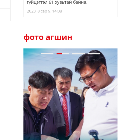
гүйцэтгэл 61 хувьтай байна.
2023, 8 сар 9. 14:08
фото агшин