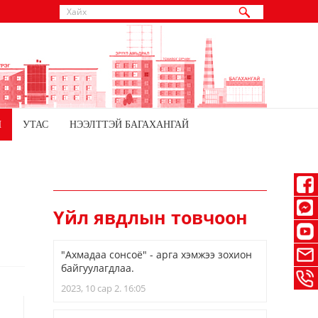
Й
УТАС
НЭЭЛТТЭЙ БАГАХАНГАЙ
Үйл явдлын товчоон
"Ахмадаа сонсоё" - арга хэмжээ зохион
байгуулагдлаа.
2023, 10 сар 2. 16:05