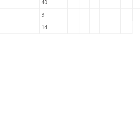
40
3
14