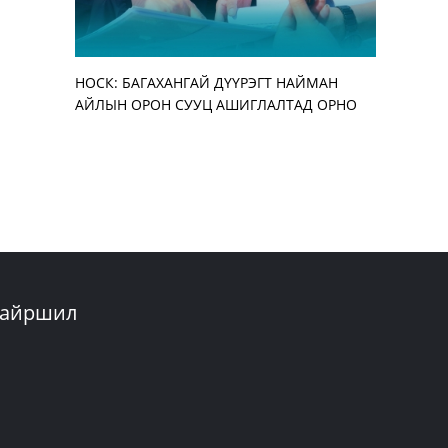
НОСК: БАГАХАНГАЙ ДҮҮРЭГТ НАЙМАН
Улирлын 
АЖ АХУЙН
“ЭМЧДЭЭ 
АЙЛЫН ОРОН СУУЦ АШИГЛАЛТАД ОРНО
бууруулж,
АЖИЛТАН,
ЗОХИОН Б
нэмэгдүүл
УУЛЗАЛТ 
айршил