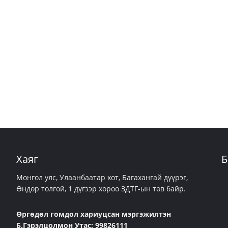
Хаяг
Б
Монгол улс, Улаанбаатар хот, Багахангай дүүрэг,
Өндөр толгой, 1 дүгээр хороо ЗДТГ-ын төв байр.
Өргөдөл гомдол хариуцсан мэргэжилтэн
Б.Гэрэлцолмон Утас: 99826111