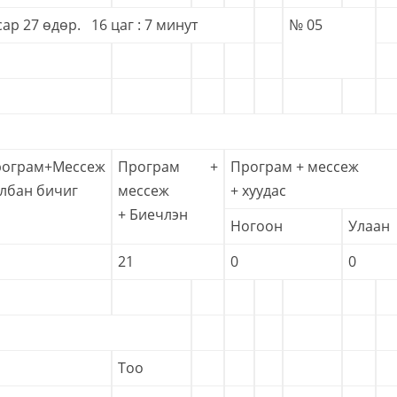
сар 27 өдөр. 16 цаг : 7 минут
№ 05
ограм+Мессеж
Програм +
Програм + мессеж
лбан бичиг
мессеж
+ хуудас
+ Биечлэн
Ногоон
Улаан
21
0
0
Тоо