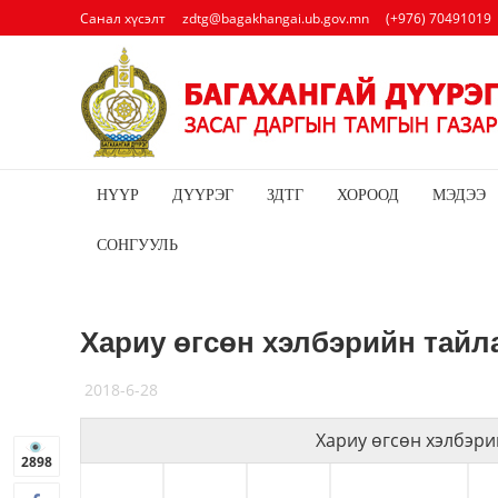
Санал хүсэлт
zdtg@bagakhangai.ub.gov.mn
(+976) 70491019
НҮҮР
ДҮҮРЭГ
ЗДТГ
ХОРООД
МЭДЭЭ
СОНГУУЛЬ
Хариу өгсөн хэлбэрийн тайл
2018-6-28
Хариу өгсөн хэлбэри
2898