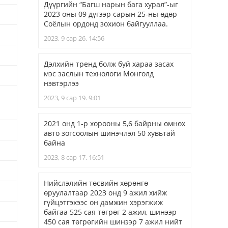
Дүүргийн “Багш нарын бага хурал”-ыг
2023 оны 09 дүгээр сарын 25-ны өдөр
Соёлын ордонд зохион байгууллаа.
2023, 9 сар 26. 14:56
Дэлхийн тренд болж буй хараа засах
мэс заслын технологи Монголд
нэвтэрлээ
2023, 9 сар 19. 9:01
2021 онд 1-р хорооны 5,6 байрны өмнөх
авто зогсоолын шинэчлэл 50 хувьтай
байна
2023, 8 сар 17. 16:51
Нийслэлийн төсвийн хөрөнгө
өруулалтаар 2023 онд 9 ажил хийж
гүйцэтгэхээс он дамжин хэрэгжиж
байгаа 525 сая төгрөг 2 ажил, шинээр
450 сая төгрөгийн шинээр 7 ажил нийт