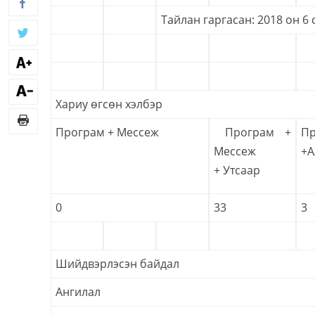
Тайлан гаргасан: 2018 он 6 
Хариу өгсөн хэлбэр
Програм + Мессеж
Програм +
Пр
Мессеж
+А
+ Утсаар
0
33
3
Шийдвэрлэсэн байдал
Ангилал