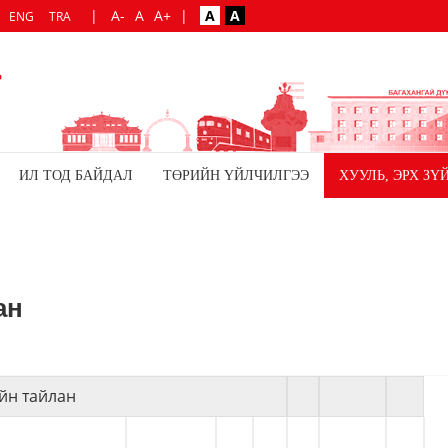
|
A-
A
A+
|
A
A
ENG
TRA
ИЛ ТОД БАЙДАЛ
ТӨРИЙН ҮЙЛЧИЛГЭЭ
ХУУЛЬ, ЭРХ ЗҮ
ан
йн тайлан