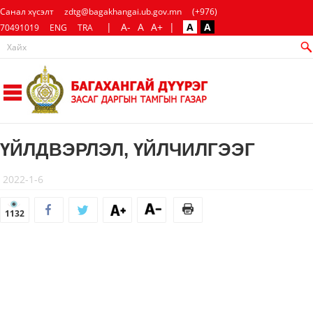
Санал хүсэлт
zdtg@bagakhangai.ub.gov.mn
(+976)
|
A-
A
A+
|
A
A
70491019
ENG
TRA
ҮЙЛДВЭРЛЭЛ, ҮЙЛЧИЛГЭЭГ
2022-1-6
1132