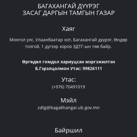
БАГАХАНГАЙ ДҮҮРЭГ
ЗАСАГ ДАРГЫН ТАМГЫН ГАЗАР
Хаяг
Монгол улс, Улаанбаатар хот, Багахангай дүүрэг, Өндөр
толгой, 1 дүгээр хороо ЗДТГ-ын төв байр.
Өргөдөл гомдол хариуцсан мэргэжилтэн
Б.Гэрэлцолмон Утас: 99826111
Утас:
(+976) 70491019
Мэйл
zdtg@bagakhangai.ub.gov.mn
Байршил