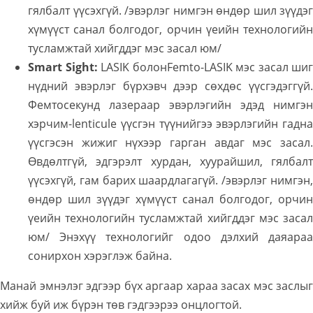
гялбалт үүсэхгүй. /эвэрлэг нимгэн өндөр шил зүүдэг
хүмүүст санал болгодог, орчин үеийн технологийн
тусламжтай хийгддэг мэс засал юм/
Smart Sight:
LASIK болонFemto-LASIK мэс засал шиг
нүдний эвэрлэг бүрхэвч дээр сөхдөс үүсгэдэггүй.
Фемтосекунд лазераар эвэрлэгийн эдэд нимгэн
хэрчим-lenticule үүсгэн түүнийгээ эвэрлэгийн гадна
үүсгэсэн жижиг нүхээр гарган авдаг мэс засал.
Өвдөлтгүй, эдгэрэлт хурдан, хуурайшил, гялбалт
үүсэхгүй, гам барих шаардлагагүй. /эвэрлэг нимгэн,
өндөр шил зүүдэг хүмүүст санал болгодог, орчин
үеийн технологийн тусламжтай хийгддэг мэс засал
юм/ Энэхүү технологийг одоо дэлхий даяараа
сонирхон хэрэглэж байна.
Манай эмнэлэг эдгээр бүх аргаар хараа засах мэс заслыг
хийж буй иж бүрэн төв гэдгээрээ онцлогтой.