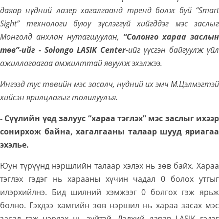
даяар нүдний лазер хагалгаанд тренд болж буй “Smart
Sight” технологи буюу зүслэггүй хийгддэг мэс заслыг
Монголд анхлан нутагшуулан,
“Солонго хараа заслын
төв”-ийг - Solongo LASIK
Center
-ийг
үүсгэн байгуулж үйл
ажиллагаагаа амжилттай явуулж эхэлжээ.
Ингээд тус төвийн мэс засалч, нүдний их эмч М.Цэлмэгтэй
хийсэн ярилцлагыг толилуулъя.
- Сүүлийн үед залуус “хараа тэглэх” мэс заслыг ихээр
сонирхож байна, хагалгааны талаар шууд яриагаа
эхэлье.
Юун түрүүнд нэршлийн талаар хэлэх нь зөв байх. Хараа
тэглэх гэдэг нь харааны хүчин чадал 0 болох утгыг
илэрхийлнэ. Бид шилний хэмжээг 0 болгох гэж ярьж
болно. Гэхдээ хамгийн зөв нэршил нь хараа засах мэс
засал гэж нэрлэх нь зүйтэй. Дэлхий даяар LASIK гэдэг