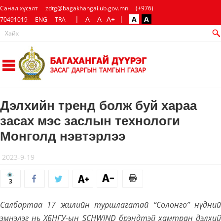
Санал хүсэлт
zdtg@bagakhangai.ub.gov.mn
(+976)
|
A-
A
A+
|
A
A
70491019
ENG
TRA
Дэлхийн тренд болж буй хараа
засах мэс заслын технологи
Монголд нэвтэрлээ
2023-9-19
3
Салбартаа 17 жилийн туршлагатай “Солонго” нүдний
эмнэлэг нь ХБНГУ-ын SCHWIND брэндтэй хамтран дэлхий