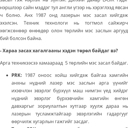
нэршлээр сайн мэддэг тул англи үгээр нь хэрэглээд явсан
ч болно. Анх 1987 онд лазерын мэс засал хийгдэж
эхэлсэн. Техник технологи нь тогтмол сайжирч
хөгжсөнөөр өнөөдөр олон төрлийн мэс заслын аргууд
бий болсон байна.
- Хараа засах хагалгааны хэдэн төрөл байдаг вэ?
Арга техникээсээ хамаараад 5 төрлийн мэс засал байдаг.
PRK:
1987 оноос хойш хийгдэж байгаа хамгийн
анхны нүдний лазер мэс заслын арга үүнийг
ихэвчлэн эвэрлэг бүрхүүл маш нимгэн үед хийдэг
нүдний эвэрлэг бүрхэвчийн хамгийн өнгөн
давхаргыг зориулалтын хутгаар хуулж дараа нь
лазерын тусламжтайгаар эвэрлэгийн гадаргууг
өөрчилж хугарлын гажгийг засдаг.