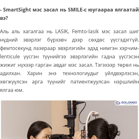
- SmartSight мэс засал нь SMILE-с юугаараа ялгаатай
вэ?
Аль аль хагалгаа нь LASIK, Femto-lasik мэс засал шиг
нүдний эвэрлэг бүрхэвч дээр сөхдөс үүсгэдэггүй.
фемтосекунд лазераар эвэрлэгийн эдэд нимгэн хэрчим-
lenticule үүсгэн түүнийгээ эвэрлэгийн гадна үүсгэсэн
жижиг нүхээр гарган авдаг мэс засал. Тэгэхээр төрөл нь
адилхан. Харин энэ технологиудыг үйлдвэрлэсэн,
хөгжүүлсэн арга түүнийг патиентжуулсан нэршлийн
ялгаа юм.