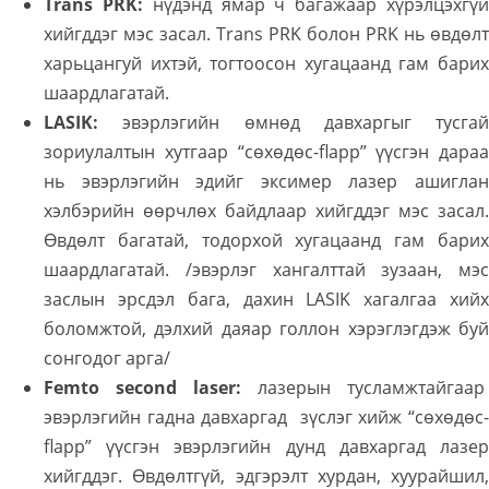
Trans PRK:
нүдэнд ямар ч багажаар хүрэлцэхгү
хийгддэг мэс засал. Trans PRK болон PRK нь өвдөлт
харьцангуй ихтэй, тогтоосон хугацаанд гам барих
шаардлагатай.
LASIK:
эвэрлэгийн өмнөд давхаргыг тусгай
зориулалтын хутгаар “сөхөдөс-flapp” үүсгэн дараа
нь эвэрлэгийн эдийг эксимер лазер ашиглан
хэлбэрийн өөрчлөх байдлаар хийгддэг мэс засал.
Өвдөлт багатай, тодорхой хугацаанд гам барих
шаардлагатай. /эвэрлэг хангалттай зузаан, мэс
заслын эрсдэл бага, дахин LASIK хагалгаа хийх
боломжтой, дэлхий даяар голлон хэрэглэгдэж буй
сонгодог арга/
Femto second laser:
лазерын тусламжтайгаар
эвэрлэгийн гадна давхаргад зүслэг хийж “сөхөдөс-
flapp” үүсгэн эвэрлэгийн дунд давхаргад лазер
хийгддэг. Өвдөлтгүй, эдгэрэлт хурдан, хуурайшил,