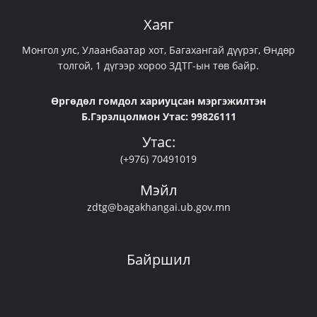
Хаяг
Монгол улс, Улаанбаатар хот, Багахангай дүүрэг, Өндөр
толгой, 1 дүгээр хороо ЗДТГ-ын төв байр.
Өргөдөл гомдол хариуцсан мэргэжилтэн
Б.Гэрэлцолмон Утас: 99826111
Утас:
(+976) 70491019
Мэйл
zdtg@bagakhangai.ub.gov.mn
Байршил