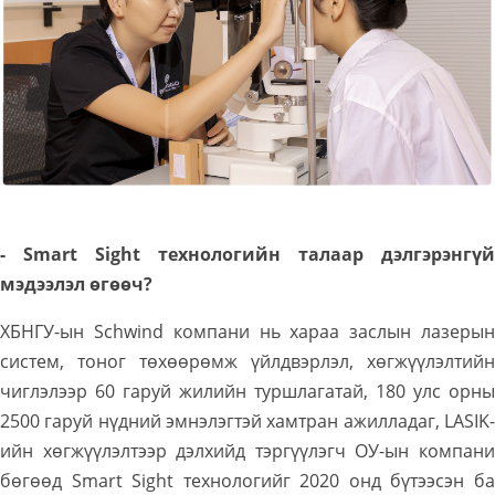
- Smart Sight технологийн талаар дэлгэрэнгүй
мэдээлэл өгөөч?
ХБНГУ-ын Schwind компани нь хараа заслын лазерын
систем, тоног төхөөрөмж үйлдвэрлэл, хөгжүүлэлтийн
чиглэлээр 60 гаруй жилийн туршлагатай, 180 улс орны
2500 гаруй нүдний эмнэлэгтэй хамтран ажилладаг, LASIK-
ийн хөгжүүлэлтээр дэлхийд тэргүүлэгч ОУ-ын компани
бөгөөд Smart Sight технологийг 2020 онд бүтээсэн ба