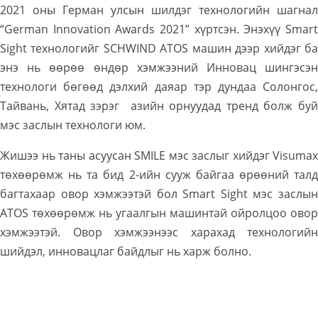
2021 оны Герман улсын шилдэг технологийн шагнал
“German Innovation Awards 2021” хүртсэн. Энэхүү Smart
Sight технологийг SCHWIND ATOS машин дээр хийдэг ба
энэ нь өөрөө өндөр хэмжээний Инновац шингэсэн
технологи бөгөөд дэлхий даяар тэр дундаа Солонгос,
Тайвань, Хятад зэрэг азийн орнуудад тренд болж буй
мэс заслын технологи юм.
Жишээ нь таны асуусан SMILE мэс заслыг хийдэг Visumax
төхөөрөмж нь та бид 2-ийн сууж байгаа өрөөний талд
багтахаар овор хэмжээтэй бол Smart Sight мэс заслын
ATOS төхөөрөмж нь угаалгын машинтай ойролцоо овор
хэмжээтэй. Овор хэмжээнээс харахад технологийн
шийдэл, инновацлаг байдлыг нь харж болно.