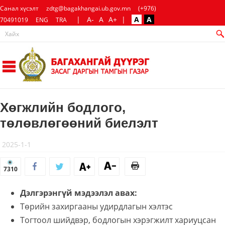
Санал хүсэлт
zdtg@bagakhangai.ub.gov.mn
(+976)
|
A-
A
A+
|
A
A
70491019
ENG
TRA
Хөгжлийн бодлого,
төлөвлөгөөний биелэлт
2025-1-1
7310
Дэлгэрэнгүй мэдээлэл авах:
Төрийн захиргааны удирдлагын хэлтэс
Тогтоол шийдвэр, бодлогын хэрэгжилт хариуцсан