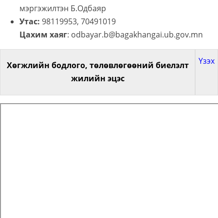
мэргэжилтэн Б.Одбаяр
Утас:
98119953, 70491019
Цахим хаяг
: odbayar.b@bagakhangai.ub.gov.mn
Үзэх
Хөгжлийн бодлого, төлөвлөгөөний биелэлт
жилийн эцэс